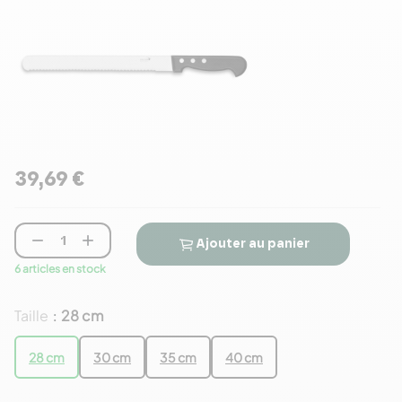
39,69 €


Ajouter au panier
6 articles en stock
Taille
28 cm
:
28 cm
30 cm
35 cm
40 cm