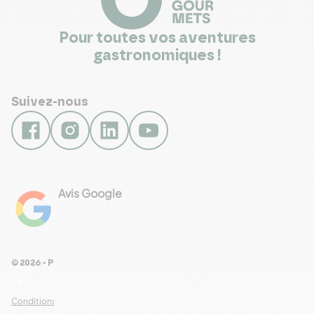
Pour toutes vos aventures
gastronomiques !
Suivez-nous
Avis Google
4.8
Voir les 461 avis
© 2026 - Pour Les Gourmets
arrow_drop_down
Conditions Générales de Ventes