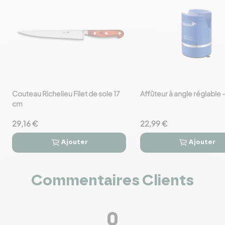
Couteau Richelieu Filet de sole 17
Affûteur à angle réglable 
favorite_border
favorite_border
cm
29,16 €
22,99 €
Ajouter
Ajouter




Commentaires Clients
0