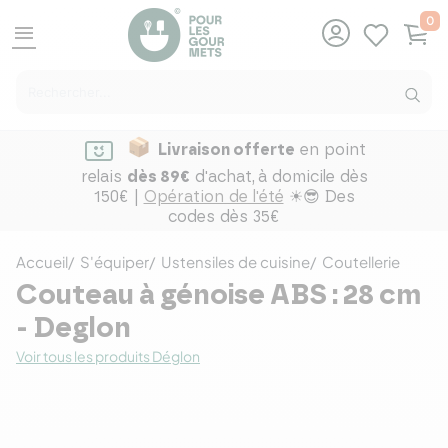
0
menu
Livraison offerte
en point
relais
dès 89€
d'achat,
à domicile dès
150€ |
Opération de l'été
☀😎 Des
codes dès 35€
Accueil
S'équiper
Ustensiles de cuisine
Coutellerie
Couteau à génoise ABS : 28 cm
- Deglon
Voir tous les produits Déglon