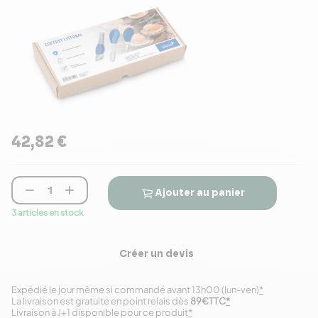
42,82 €


Ajouter au panier
3 articles en stock
Créer un devis
Expédié le jour même si commandé avant 13h00 (lun-ven)
*
La livraison est gratuite en point relais dès
89€TTC
*
Livraison à J+1 disponible pour ce produit
*