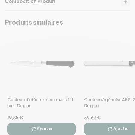
Composition Produit
Produits similaires
Couteau d'office en inox massif 11
Couteau à génoise ABS : 
favorite_border
favorite_border
cm - Deglon
Deglon
19,85 €
39,69 €
Ajouter
Ajouter



