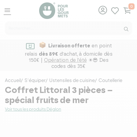
0
menu
Livraison offerte
en point
relais
dès 89€
d'achat,
à domicile dès
150€ |
Opération de l'été
☀😎 Des
codes dès 35€
Accueil
S'équiper
Ustensiles de cuisine
Coutellerie
Coffret Littoral 3 pièces –
spécial fruits de mer
Voir tous les produits Déglon