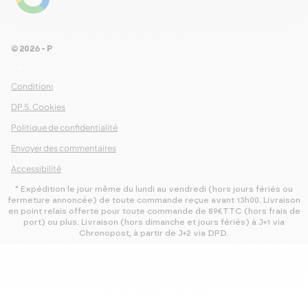
Voir les 461 avis
© 2026 - Pour Les Gourmets
arrow_drop_down
Conditions Générales de Ventes
DP.5. Cookies
Politique de confidentialité
Envoyer des commentaires
Accessibilité
* Expédition le jour même du lundi au vendredi (hors jours fériés ou
fermeture annoncée) de toute commande reçue avant 13h00. Livraison
en point relais offerte pour toute commande de 89€TTC (hors frais de
port) ou plus. Livraison (hors dimanche et jours fériés) à J+1 via
Chronopost, à partir de J+2 via DPD.