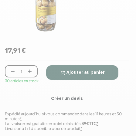
17,91 €


Ajouter au panier
30 articles en stock
Créer un devis
Expédié aujourd’hui si vous commandez dans les 11 heures et 30
minutes
*
La livraison est gratuite en point relais dès
89€TTC
*
Livraison à J+1 disponible pour ce produit
*