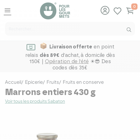
0
menu
Livraison offerte
en point
relais
dès 89€
d'achat,
à domicile dès
150€ |
Opération de l'été
☀😎 Des
codes dès 35€
Accueil
Epicerie
Fruits
Fruits en conserve
Marrons entiers 430 g
Voir tous les produits Sabaton