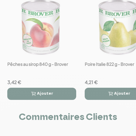
Pêches au sirop 840 g - Brover
Poire Italie 822 g - Brover
favorite_border
favorite_border
3,42 €
4,21 €
Ajouter
Ajouter




Commentaires Clients