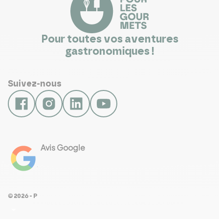
Pour toutes vos aventures
gastronomiques !
Suivez-nous
Avis Google
4.8
Voir les 461 avis
© 2026 - Pour Les Gourmets
arrow_drop_down