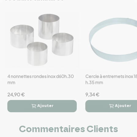
4 nonnettes rondes inox d60h.30
Cercle à entremets inox 
favorite_border
favorite_border
mm
h.35 mm
24,90 €
9,34 €
Ajouter
Ajouter




Commentaires Clients