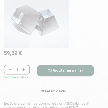
59,52 €


Ajouter au panier
5 articles en stock
Créer un devis
Expédié le jour même si commandé avant 13h00 (lun-ven)
*
La livraison est gratuite en point relais dès
89€TTC
*