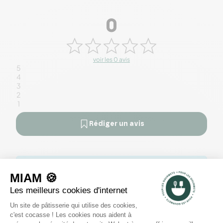
0
voir les 0 avis
5
4
3
2
1
Rédiger un avis
Il n'y a pas encore d'avis pour ce produit.