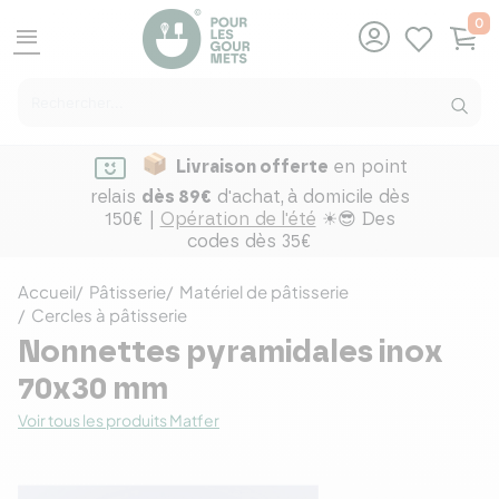
0
menu
Livraison offerte
en point
relais
dès 89€
d'achat,
à domicile dès
150€ |
Opération de l'été
☀😎 Des
codes dès 35€
Accueil
Pâtisserie
Matériel de pâtisserie
Cercles à pâtisserie
Nonnettes pyramidales inox
70x30 mm
Voir tous les produits Matfer