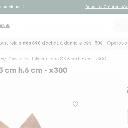
o-nomiques !
Recettes
Créateurs
Co
rs 🔥
int relais
dès 89€
d'achat,
à domicile dès 150€ |
Opération
es
Caissettes Tulipcup brun Ø3.5 cm h.6 cm - x300
5 cm h.6 cm - x300
favorite_border