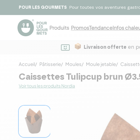
POUR LES GOURMETS
Pour toutes vos aventures gastr
Produits
Promos
Tendance
Infos chaleu
Livraison offerte
en po
Accueil
Pâtisserie
Moules
Moule jetable
Caissett
Caissettes Tulipcup brun Ø3.
Voir tous les produits Nordia