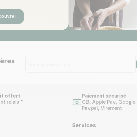
couvre !
ières
it offert
Paiement sécurisé
nt relais *
CB, Apple Pay, Google 
Paypal, Virement
Services