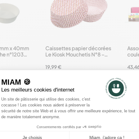
15mm x 40mm
Caissettes papier décorées
Asso
favorite_border
favorite_border
che n°1203
Le Kiosk Mouchetis N°8 –
coul
Ø90 mm – Boîte de 1000
19,99 €
43,4
au panier
Ajouter
au panier



mmentaires Clients