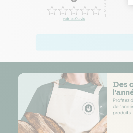
3
2
1
voir les 0 avis
Des o
l’ann
Profitez 
de l'anné
produits