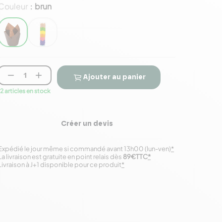
Couleur
brun
:


Ajouter au panier
12 articles en stock
Créer un devis
Expédié le jour même si commandé avant 13h00 (lun-ven)
*
La livraison est gratuite en point relais dès
89€TTC
*
Livraison à J+1 disponible pour ce produit
*