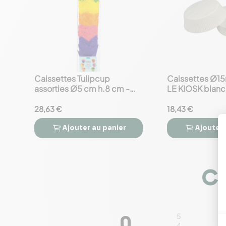
Caissettes Tulipcup
Caissettes Ø
favorite_border
favorite_border
assorties Ø5 cm h.8 cm -
LE KIOSK blan
x240
x1200
28,63 €
18,43 €
Ajouter
au panier
Ajouter




Co
5
0
4