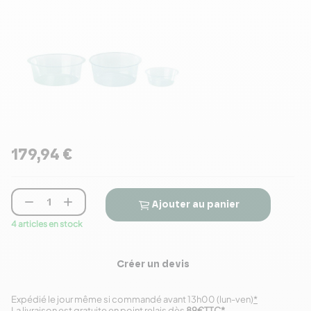
179,94 €


Ajouter au panier
4 articles en stock
Créer un devis
Expédié le jour même si commandé avant 13h00 (lun-ven)
*
La livraison est gratuite en point relais dès
89€TTC
*