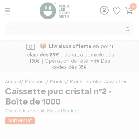
0
menu
Livraison offerte
en point
relais
dès 89€
d'achat,
à domicile dès
150€ |
Opération de l'été
☀😎 Des
codes dès 35€
Accueil
Pâtisserie
Moules
Moule jetable
Caissettes
Caissette pvc cristal n°2 -
Boîte de 1000
Voir tous les produits Mallard Ferrière
PORT OFFERT