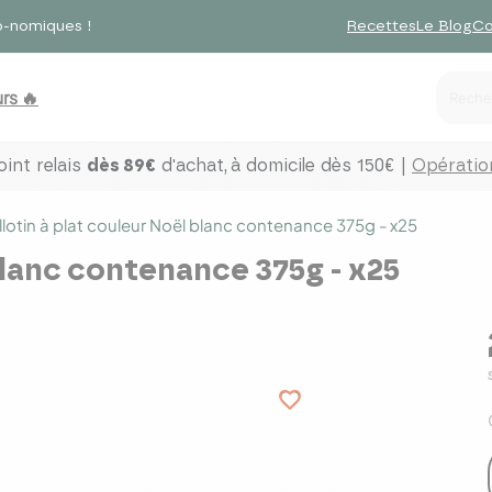
o-nomiques !
Recettes
Le Blog
Co
rs 🔥
int relais
dès 89€
d'achat,
à domicile dès 150€ |
Opération
llotin à plat couleur Noël blanc contenance 375g - x25
 blanc contenance 375g - x25
favorite_border