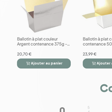
Ballotin à plat couleur
Ballotin à plat 
favorite_border
favorite_border
Argent contenance 375g -
contenance 50
x25
20,70 €
23,99 €
Ajouter
au panier
Ajouter




Co
5
0
4