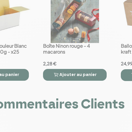
couleur Blanc
Boîte Ninon rouge - 4
Ballo
favorite_border
favorite_border
0g - x25
macarons
kraf
x25
2,28 €
24,9
au panier
Ajouter
au panier



mmentaires Clients