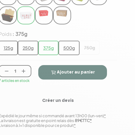
Poids
375g
:
750g
125g
250g
375g
500g


Ajouter au panier
7 articles en stock
Créer un devis
Expédié le jour même si commandé avant 13h00 (lun-ven)
*
La livraison est gratuite en point relais dès
89€TTC
*
Livraison à J+1 disponible pour ce produit
*