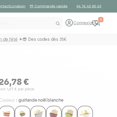
ntact
Livraison
04 76 40 80 63
alarm
Commande rapide
0
Connexion
 de l'été
☀😎 Des codes dès 35€
26,78 €
soit 1,07 € par pièce
Couleur
guirlande noël blanche
: