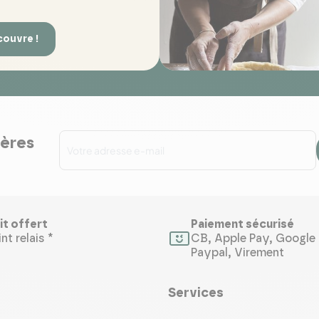
couvre !
ières
it offert
Paiement sécurisé
nt relais *
CB, Apple Pay, Google 
Paypal, Virement
Services