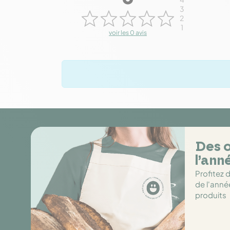
3
2
1
voir les 0 avis
Des o
l’ann
Profitez 
de l'anné
produits