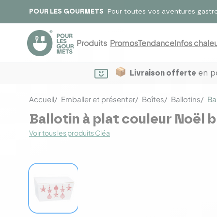
POUR LES GOURMETS
Pour toutes vos aventures gastr
Produits
Promos
Tendance
Infos chaleu
Livraison offerte
en po
Accueil
Emballer et présenter
Boîtes
Ballotins
Ba
Ballotin à plat couleur Noël
Voir tous les produits Cléa