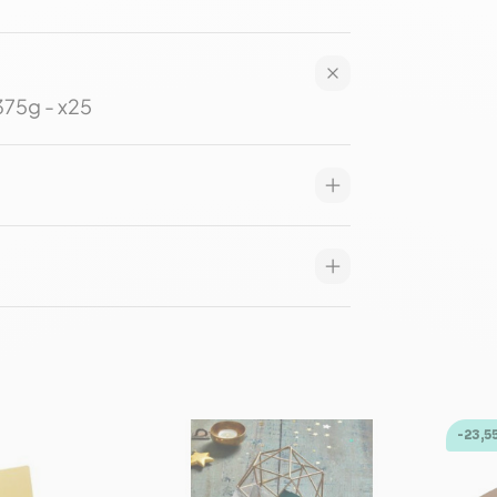
375g - x25
-23,5