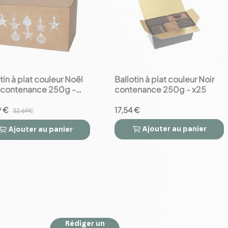
tin à plat couleur Noël
Ballotin à plat couleur Noir
favorite_border
t contenance 250g -
contenance 250g - x25
9 €
17,54 €
32.69€
Ajouter
au panier
Ajouter
au panier



Rédiger un