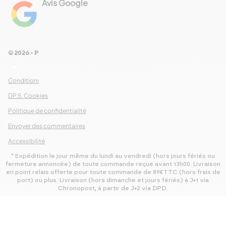
Avis Google
4.8
Voir les 461 avis
© 2026 - Pour Les Gourmets
arrow_drop_down
Conditions Générales de Ventes
DP.5. Cookies
Politique de confidentialité
Envoyer des commentaires
Accessibilité
* Expédition le jour même du lundi au vendredi (hors jours fériés ou
fermeture annoncée) de toute commande reçue avant 13h00. Livraison
en point relais offerte pour toute commande de 89€TTC (hors frais de
port) ou plus. Livraison (hors dimanche et jours fériés) à J+1 via
Chronopost, à partir de J+2 via DPD.