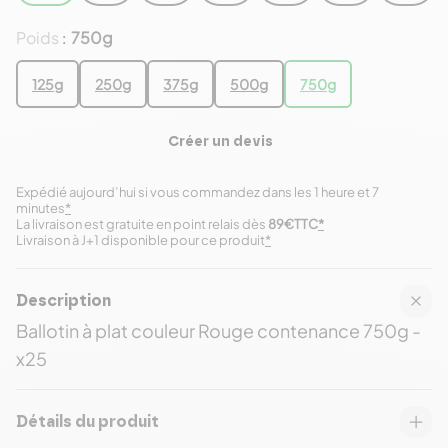
Poids
750g
:
125g
250g
375g
500g
750g
Créer un devis
Expédié aujourd’hui si vous commandez dans les 1 heure et 7
minutes
*
La livraison est gratuite en point relais dès
89€TTC
*
Livraison à J+1 disponible pour ce produit
*
Description
Ballotin à plat couleur Rouge contenance 750g -
x25
Détails du produit