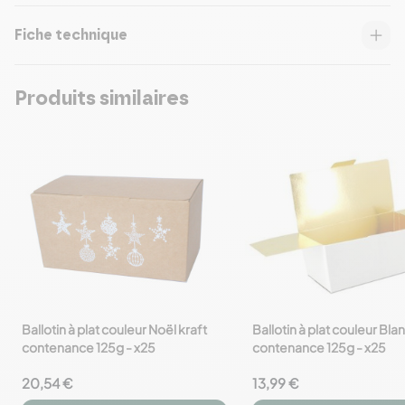
Fiche technique
Produits similaires
Ballotin à plat couleur Noël kraft
Ballotin à plat couleur Bla
favorite_border
favorite_border
contenance 125g - x25
contenance 125g - x25
20,54 €
13,99 €