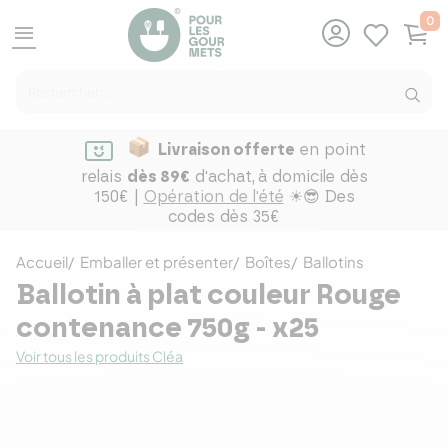
0
menu
Livraison offerte
en point
relais
dès 89€
d'achat,
à domicile dès
150€ |
Opération de l'été
☀😎 Des
codes dès 35€
Accueil
Emballer et présenter
Boîtes
Ballotins
Ballotin à plat couleur Rouge
contenance 750g - x25
Voir tous les produits Cléa