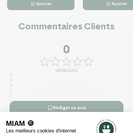
Ajouter
Ajouter




Commentaires Clients
0
voir les 0 avis
5
4
3
2
1
Rédiger un avis