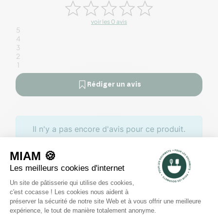
voir les 0 avis
5
4
3
2
1
Rédiger un avis
Il n'y a pas encore d'avis pour ce produit.
Des offres toute l’année
Profitez de promotions tout au
long de l'année sur des