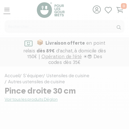
0
menu
Livraison offerte
en point
relais
dès 89€
d'achat,
à domicile dès
150€ |
Opération de l'été
☀😎 Des
codes dès 35€
Accueil
S'équiper
Ustensiles de cuisine
Autres ustensiles de cuisine
Pince droite 30 cm
Voir tous les produits Déglon