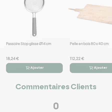
Passoire Stop glisse Ø14 cm
Pelle en bois 80 x 40 cm
favorite_border
favorite_border
18,24 €
112,22 €
Ajouter
Ajouter




Commentaires Clients
0