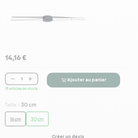
14,16 €


Ajouter au panier
19 articles en stock
Taille
30 cm
:
16 cm
30 cm
Créer un devis