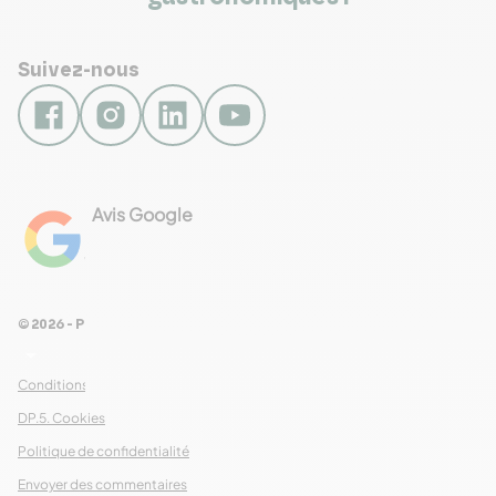
Suivez-nous
Avis Google
4.8
Voir les 461 avis
© 2026 - Pour Les Gourmets
arrow_drop_down
Conditions Générales de Ventes
DP.5. Cookies
Politique de confidentialité
Envoyer des commentaires