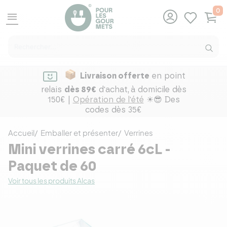
0
menu
Livraison offerte
en point
relais
dès 89€
d'achat,
à domicile dès
150€ |
Opération de l'été
☀😎 Des
codes dès 35€
Accueil
Emballer et présenter
Verrines
Mini verrines carré 6cL -
Paquet de 60
Voir tous les produits Alcas