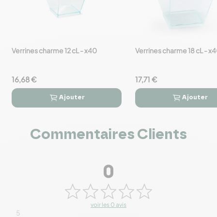
Verrines charme 12 cL - x40
Verrines charme 18 cL - x
favorite_border
favorite_border
16,68 €
17,71 €
Ajouter
Ajouter




Commentaires Clients
0
voir les 0 avis
5