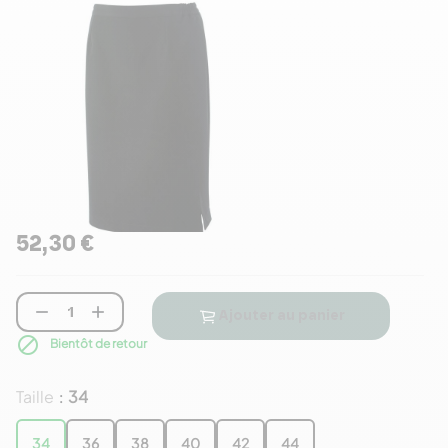
52,30 €


Ajouter au panier

Bientôt de retour
Taille
34
:
34
36
38
40
42
44