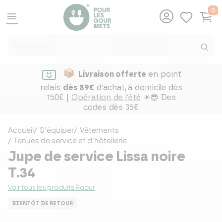
0
menu
Livraison offerte
en point
relais
dès 89€
d'achat,
à domicile dès
150€ |
Opération de l'été
☀😎 Des
codes dès 35€
Accueil
S'équiper
Vêtements
Tenues de service et d'hôtellerie
Jupe de service Lissa noire
T.34
Voir tous les produits Robur
BIENTÔT DE RETOUR