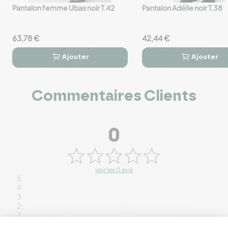
Pantalon femme Ubas noir T.42
Pantalon Adélie noir T.38
favorite_border
favorite_border
63,78 €
42,44 €
Ajouter
Ajouter




Commentaires Clients
0
voir les 0 avis
5
4
3
2
1