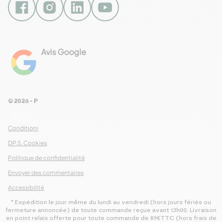
Avis Google
4.8
Voir les 461 avis
© 2026 - Pour Les Gourmets
arrow_drop_down
Conditions Générales de Ventes
DP.5. Cookies
Politique de confidentialité
Envoyer des commentaires
Accessibilité
* Expédition le jour même du lundi au vendredi (hors jours fériés ou
fermeture annoncée) de toute commande reçue avant 13h00. Livraison
en point relais offerte pour toute commande de 89€TTC (hors frais de