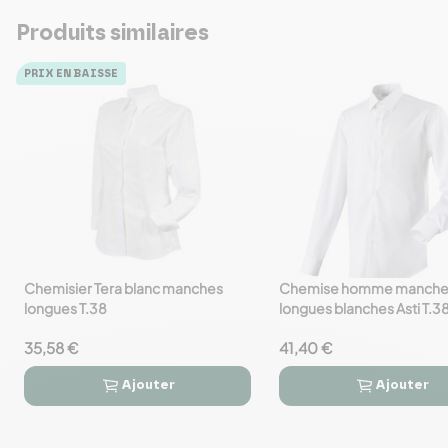
Produits similaires
PRIX EN BAISSE
Chemisier Tera blanc manches
Chemise homme manche
favorite_border
favorite_border
longues T.38
longues blanches Asti T.3
35,58 €
41,40 €
Ajouter
Ajouter



