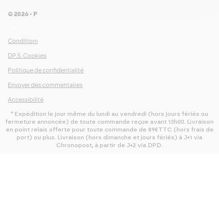
© 2026 - Pour Les Gourmets
arrow_drop_down
Conditions Générales de Ventes
DP.5. Cookies
Politique de confidentialité
Envoyer des commentaires
Accessibilité
* Expédition le jour même du lundi au vendredi (hors jours fériés ou
fermeture annoncée) de toute commande reçue avant 13h00. Livraison
en point relais offerte pour toute commande de 89€TTC (hors frais de
port) ou plus. Livraison (hors dimanche et jours fériés) à J+1 via
Chronopost, à partir de J+2 via DPD.