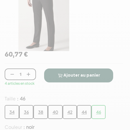
60,77 €


Ajouter au panier
4 articles en stock
Taille
46
:
34
36
38
40
42
44
46
Couleur
noir
: