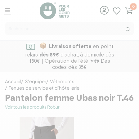
0
menu
Livraison offerte
en point
relais
dès 89€
d'achat,
à domicile dès
150€ |
Opération de l'été
☀😎 Des
codes dès 35€
Accueil
S'équiper
Vêtements
Tenues de service et d'hôtellerie
Pantalon femme Ubas noir T.46
Voir tous les produits Robur