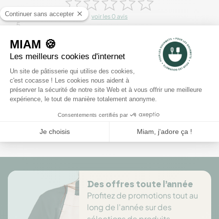
voir les 0 avis
5
4
3
2
1
Rédiger un avis
Il n'y a pas encore d'avis pour ce produit.
Des offres toute l’année
Profitez de promotions tout au
long de l'année sur des
sélections de produits