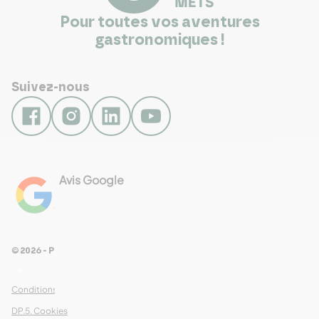
Pour toutes vos aventures
gastronomiques !
Suivez-nous
Avis Google
4.8
Voir les 461 avis
© 2026 - Pour Les Gourmets
arrow_drop_down
Conditions Générales de Ventes
DP.5. Cookies