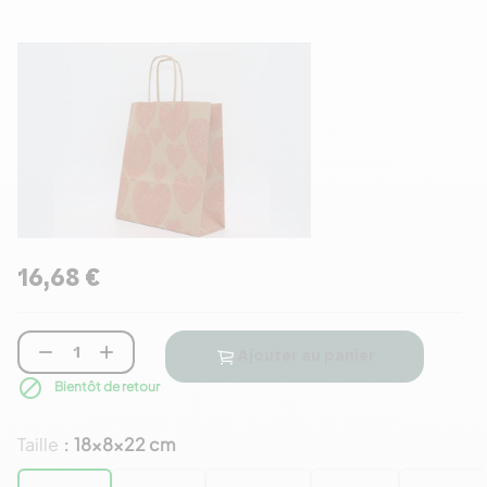
16,68 €


Ajouter au panier

Bientôt de retour
Taille
18x8x22 cm
: