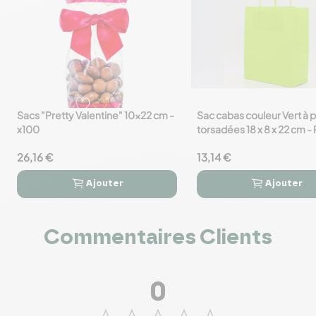
Sacs "Pretty Valentine" 10x22 cm -
Sac cabas couleur Vert à 
favorite_border
favorite_border
x100
torsadées 18 x 8 x 22 cm -
de 50
26,16 €
13,14 €
Ajouter
Ajouter




Commentaires Clients
0