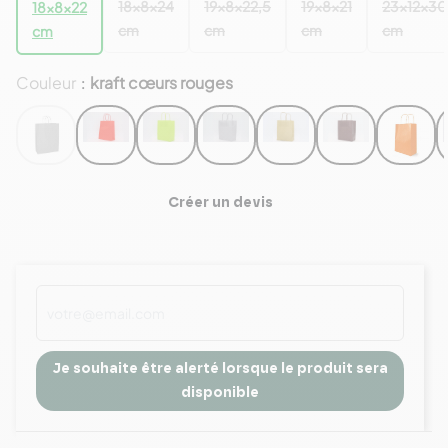
18x8x24
19x8x22,5
19x8x21
23x12x30
18x8x22
cm
cm
cm
cm
cm
Couleur
kraft cœurs rouges
:
Créer un devis
Je souhaite être alerté lorsque le produit sera
disponible