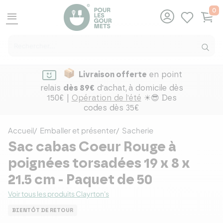
0
menu
Livraison offerte
en point
relais
dès 89€
d'achat,
à domicile dès
150€ |
Opération de l'été
☀😎 Des
codes dès 35€
Accueil
Emballer et présenter
Sacherie
Sac cabas Coeur Rouge à
poignées torsadées 19 x 8 x
21.5 cm - Paquet de 50
Voir tous les produits Clayrton's
BIENTÔT DE RETOUR