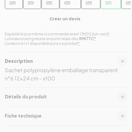
cm
cm
cm
cm
cm
cm
cm
Créer un devis
Expédié le jour même si commandé avant 13h00 (lun-ven)
*
La livraison est gratuite en point relais dès
89€TTC
*
Livraison à J+1 disponible pour ce produit
*
Description
Sachet polypropylène emballage transparent
n°6 12x24 cm - x100
Détails du produit
Fiche technique