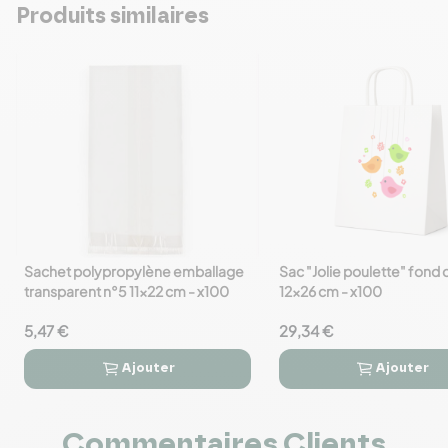
Produits similaires
Sachet polypropylène emballage
Sac "Jolie poulette" fond 
favorite_border
favorite_border
transparent n°5 11x22 cm - x100
12x26 cm - x100
5,47 €
29,34 €
Ajouter
Ajouter




Commentaires Clients