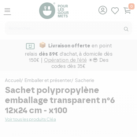
0
menu
Livraison offerte
en point
relais
dès 89€
d'achat,
à domicile dès
150€ |
Opération de l'été
☀😎 Des
codes dès 35€
Accueil
Emballer et présenter
Sacherie
Sachet polypropylène
emballage transparent n°6
12x24 cm - x100
Voir tous les produits Cléa