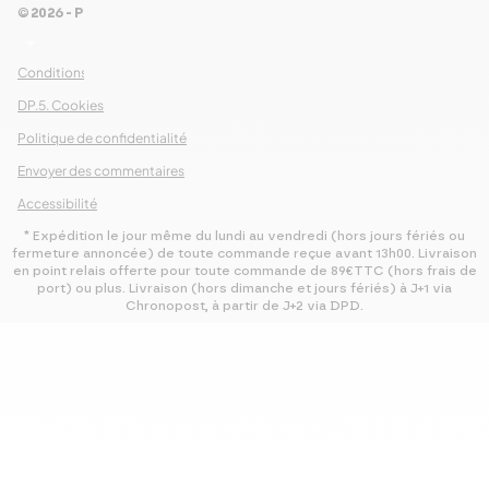
© 2026 - Pour Les Gourmets
arrow_drop_down
Conditions Générales de Ventes
DP.5. Cookies
Politique de confidentialité
Envoyer des commentaires
Accessibilité
* Expédition le jour même du lundi au vendredi (hors jours fériés ou
fermeture annoncée) de toute commande reçue avant 13h00. Livraison
en point relais offerte pour toute commande de 89€TTC (hors frais de
port) ou plus. Livraison (hors dimanche et jours fériés) à J+1 via
Chronopost, à partir de J+2 via DPD.