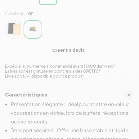
Couleur
or
:
Créer un devis
Expédié le jour même si commandé avant 13h00 (lun-ven)
*
La livraison est gratuite en point relais dès
89€TTC
*
Livraison à J+1 disponible pour ce produit
*
Caractéristiques
Présentation élégante : Idéal pour mettre en valeur
vos créations en vitrine, lors de buffets, réceptions
ou événements.
Transport sécurisé : Offre une base stable et rigide
pour déplacer gâteaux, tartes, pièces montées ou