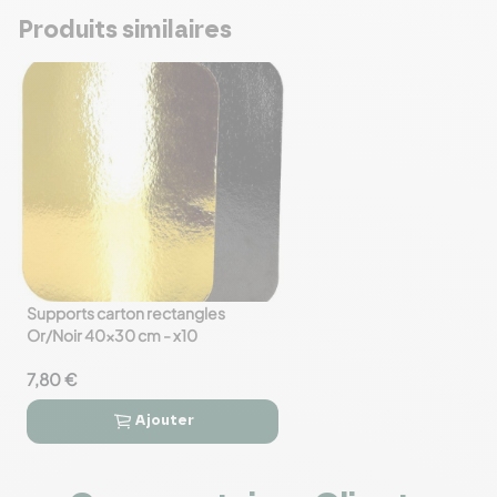
Produits similaires
Supports carton rectangles
favorite_border
Or/Noir 40x30 cm - x10
7,80 €
Ajouter

