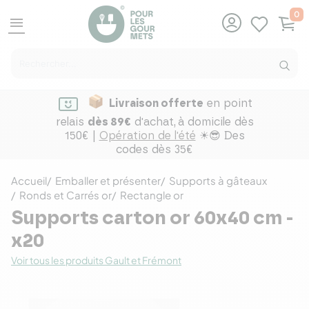
0
menu
Livraison offerte
en point
relais
dès 89€
d'achat,
à domicile dès
150€ |
Opération de l'été
☀😎 Des
codes dès 35€
Accueil
Emballer et présenter
Supports à gâteaux
Ronds et Carrés or
Rectangle or
Supports carton or 60x40 cm -
x20
Voir tous les produits Gault et Frémont