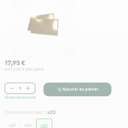
17,95 €
soit 0,90 € par pièce


Ajouter au panier
52 articles en stock
Conditionnement
x20
:
x25
x50
x20