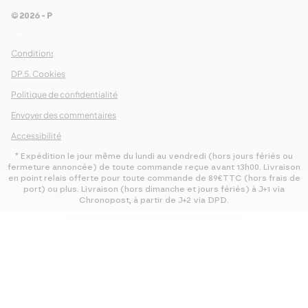
© 2026 - Pour Les Gourmets
arrow_drop_down
Conditions Générales de Ventes
DP.5. Cookies
Politique de confidentialité
Envoyer des commentaires
Accessibilité
* Expédition le jour même du lundi au vendredi (hors jours fériés ou
fermeture annoncée) de toute commande reçue avant 13h00. Livraison
en point relais offerte pour toute commande de 89€TTC (hors frais de
port) ou plus. Livraison (hors dimanche et jours fériés) à J+1 via
Chronopost, à partir de J+2 via DPD.