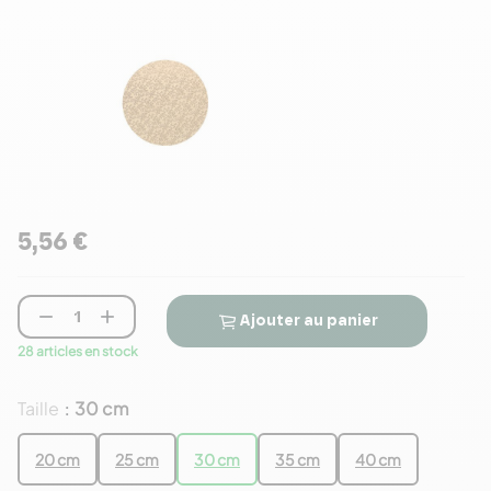
5,56 €


Ajouter au panier
28 articles en stock
Taille
30 cm
:
20 cm
25 cm
30 cm
35 cm
40 cm