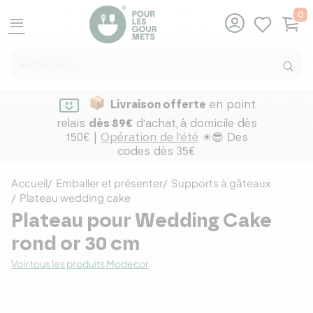
0
menu
Livraison offerte
en point
relais
dès 89€
d'achat,
à domicile dès
150€ |
Opération de l'été
☀😎 Des
codes dès 35€
Accueil
Emballer et présenter
Supports à gâteaux
Plateau wedding cake
Plateau pour Wedding Cake
rond or 30 cm
Voir tous les produits Modecor