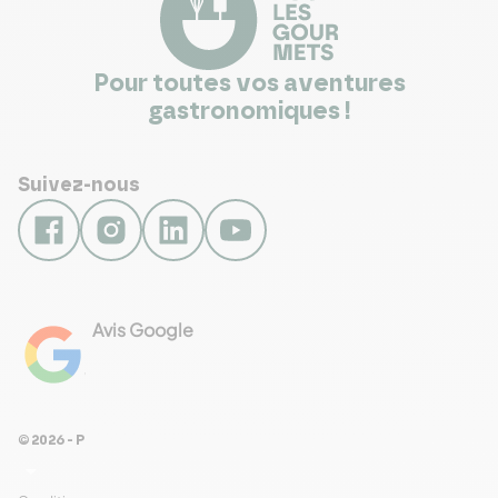
Pour toutes vos aventures
gastronomiques !
Suivez-nous
Avis Google
4.8
Voir les 461 avis
© 2026 - Pour Les Gourmets
arrow_drop_down