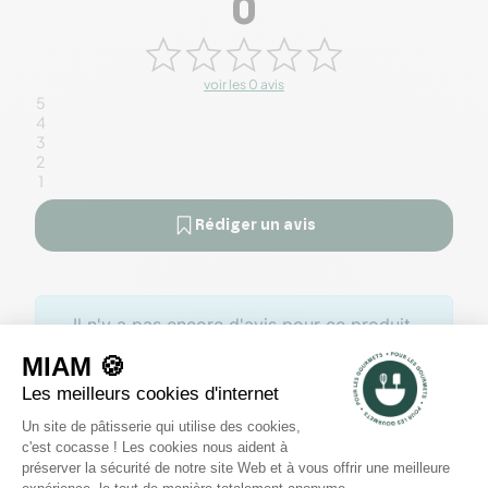
0
voir les 0 avis
5
4
3
2
1
Rédiger un avis
Il n'y a pas encore d'avis pour ce produit.
Des offres toute l’année
Profitez de promotions tout au