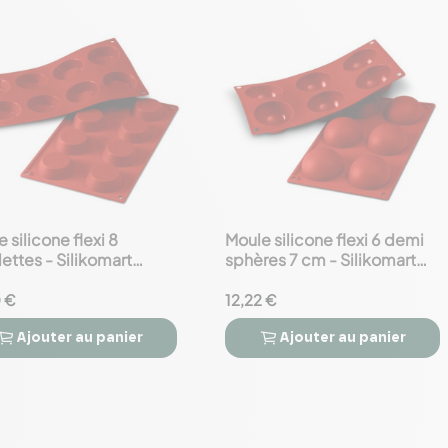
 silicone flexi 8
Moule silicone flexi 6 demi
favorite_border
lettes - Silikomart
sphères 7 cm - Silikomart
essional
Professional
0 €
12,22 €
Ajouter
au panier
Ajouter
au panier


