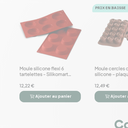
PRIX EN BAISSE
Moule silicone flexi 6
Moule cercles 
favorite_border
favorite_border
tartelettes - Silikomart
silicone – plaq
Professional
mm
12,22 €
12,49 €
Ajouter
au panier
Ajouter




Co