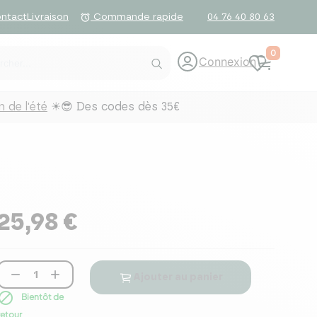
ntact
Livraison
04 76 40 80 63
alarm
Commande rapide
0
Connexion
 de l'été
☀😎 Des codes dès 35€
25,98 €


Ajouter au panier

Bientôt de
retour