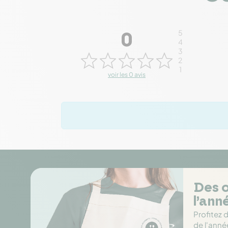
5
0
4
3
2
1
voir les 0 avis
Des o
l’ann
Profitez 
de l'anné