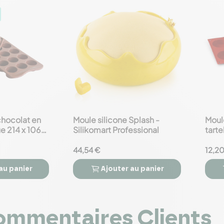
chocolat en
Moule silicone Splash -
Moule
favorite_border
favorite_border
ue 214 x 106
Silikomart Professional
tarte
Prof
44,54 €
12,2
au panier
Ajouter
au panier



mmentaires Clients