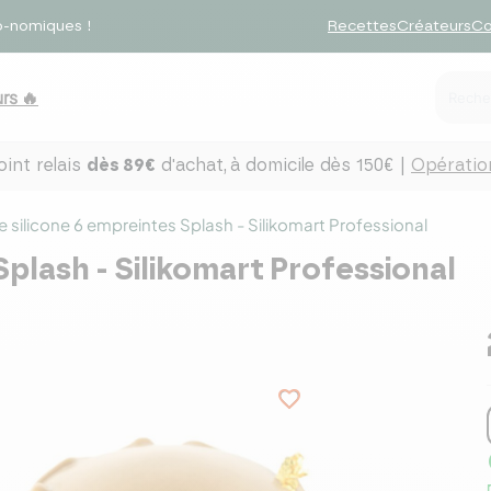
o-nomiques !
Recettes
Créateurs
Co
rs 🔥
int relais
dès 89€
d'achat,
à domicile dès 150€ |
Opération
 silicone 6 empreintes Splash - Silikomart Professional
Splash - Silikomart Professional
favorite_border