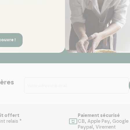
couvre !
ières
it offert
Paiement sécurisé
nt relais *
CB, Apple Pay, Google 
Paypal, Virement