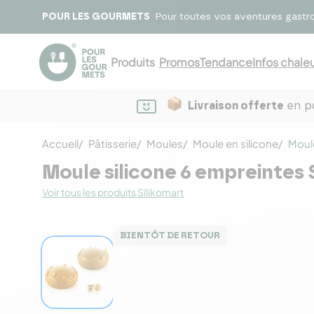
POUR LES GOURMETS
Pour toutes vos aventures gastr
Produits
Promos
Tendance
Infos chaleu
Livraison offerte
en po
Accueil
Pâtisserie
Moules
Moule en silicone
Moule
Moule silicone 6 empreintes 
Voir tous les produits Silikomart
BIENTÔT DE RETOUR