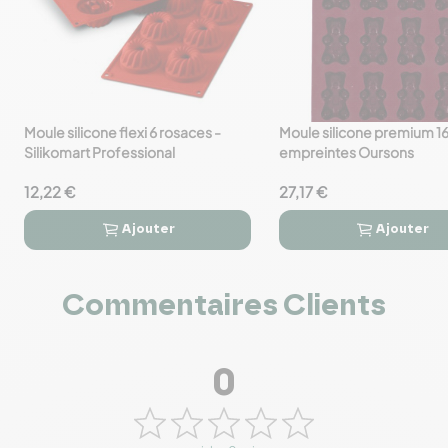
Moule silicone flexi 6 rosaces -
Moule silicone premium 1
favorite_border
favorite_border
Silikomart Professional
empreintes Oursons
12,22 €
27,17 €
Ajouter
Ajouter




Commentaires Clients
0