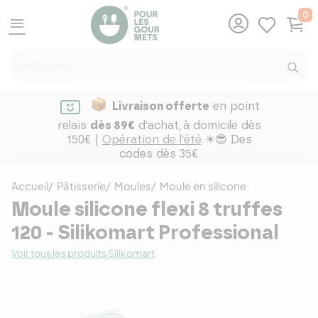
0
menu
Livraison offerte
en point
relais
dès 89€
d'achat,
à domicile dès
150€ |
Opération de l'été
☀😎 Des
codes dès 35€
Accueil
Pâtisserie
Moules
Moule en silicone
Moule silicone flexi 8 truffes
120 - Silikomart Professional
Voir tous les produits Silikomart