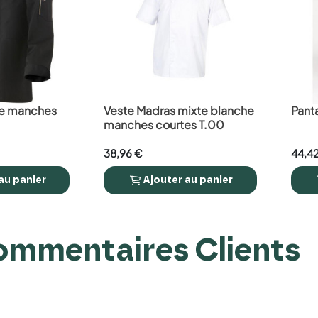
re manches
Veste Madras mixte blanche
Panta
favorite_border
favorite_border
manches courtes T.00
38,96 €
44,4
au panier
Ajouter
au panier



mmentaires Clients