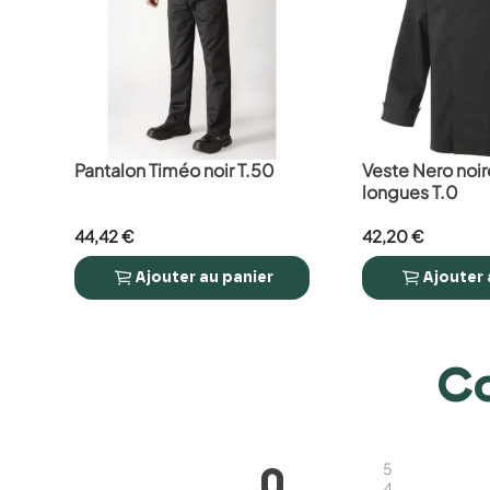
Pantalon Timéo noir T.50
Veste Nero noi
favorite_border
favorite_border
longues T.0
44,42 €
42,20 €
Ajouter
au panier
Ajouter




Co
5
0
4