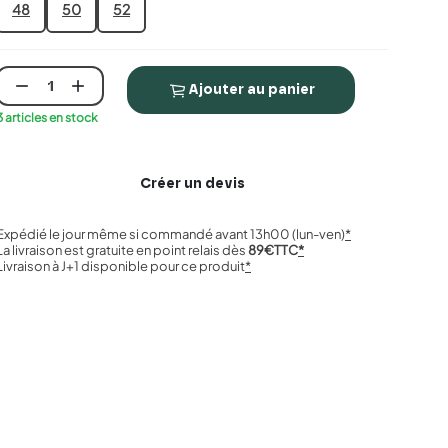
48
50
52


Ajouter au panier
3 articles en stock
Créer un devis
Expédié le jour même si commandé avant 13h00 (lun-ven)
*
La livraison est gratuite en point relais dès
89€TTC
*
Livraison à J+1 disponible pour ce produit
*