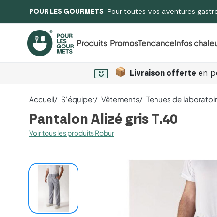
POUR LES GOURMETS
Pour toutes vos aventures gastr
Produits
Promos
Tendance
Infos chaleu
Livraison offerte
en po
Accueil
S'équiper
Vêtements
Tenues de laboratoi
Pantalon Alizé gris T.40
Voir tous les produits Robur