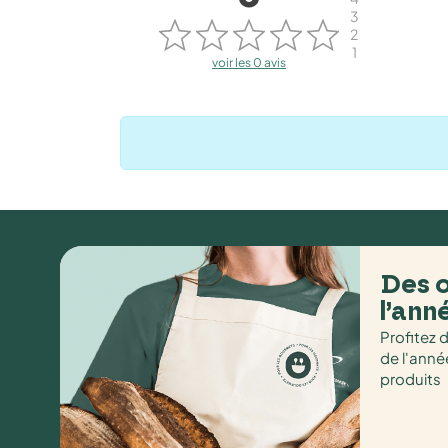
3
2
1
voir les 0 avis
Des o
l’ann
Profitez 
de l'anné
produits