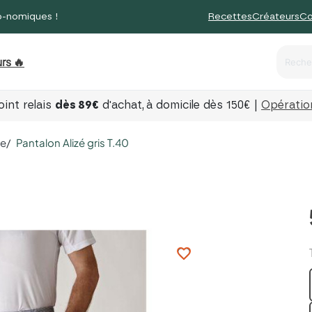
o-nomiques !
Recettes
Créateurs
Co
rs 🔥
int relais
dès 89€
d'achat,
à domicile dès 150€ |
Opération
re
Pantalon Alizé gris T.40
favorite_border