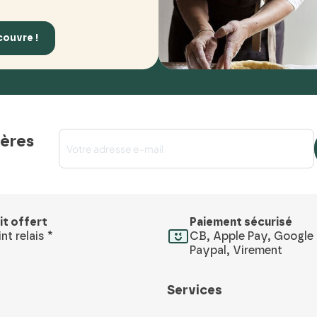
couvre !
ières
it offert
Paiement sécurisé
nt relais *
CB, Apple Pay, Google 
Paypal, Virement
Services