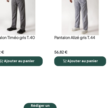
lon Timéo gris T.40
Pantalon Alizé gris T.44
favorite_border
2 €
56,82 €
Ajouter
au panier
Ajouter
au panier



Rédiger un