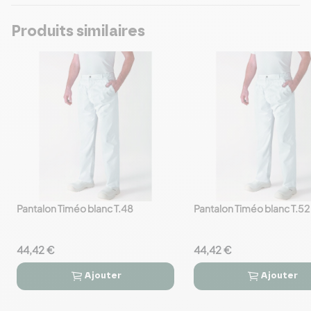
Produits similaires
Pantalon Timéo blanc T.48
Pantalon Timéo blanc T.52
favorite_border
favorite_border
44,42 €
44,42 €
Ajouter
Ajouter



