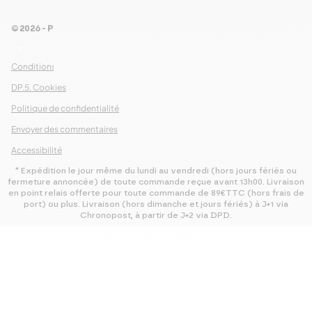
© 2026 - Pour Les Gourmets
arrow_drop_down
Conditions Générales de Ventes
DP.5. Cookies
Politique de confidentialité
Envoyer des commentaires
Accessibilité
* Expédition le jour même du lundi au vendredi (hors jours fériés ou
fermeture annoncée) de toute commande reçue avant 13h00. Livraison
en point relais offerte pour toute commande de 89€TTC (hors frais de
port) ou plus. Livraison (hors dimanche et jours fériés) à J+1 via
Chronopost, à partir de J+2 via DPD.