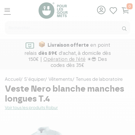
0
menu
Livraison offerte
en point
relais
dès 89€
d'achat,
à domicile dès
150€ |
Opération de l'été
☀😎 Des
codes dès 35€
Accueil
S'équiper
Vêtements
Tenues de laboratoire
Veste Nero blanche manches
longues T.4
Voir tous les produits Robur