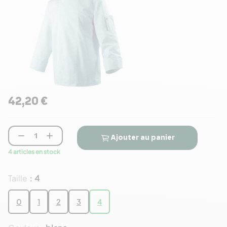
42,20 €


Ajouter au panier
4 articles en stock
Taille
4
:
0
1
2
3
4