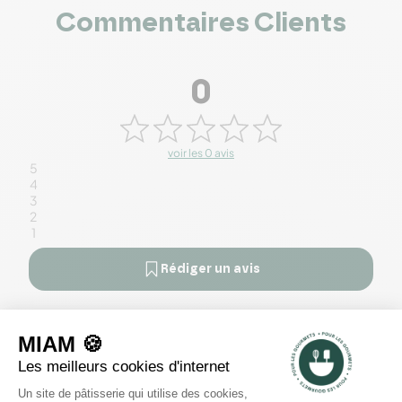
Commentaires Clients
0
voir les 0 avis
5
4
3
2
1
Rédiger un avis
Il n'y a pas encore d'avis pour ce produit.