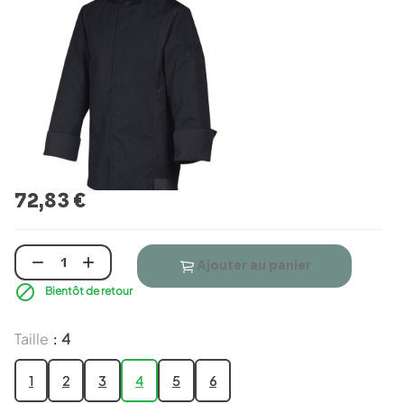
72,83 €


Ajouter au panier

Bientôt de retour
Taille
4
:
1
2
3
4
5
6