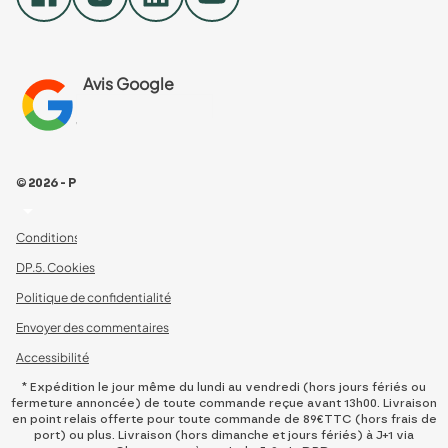
Avis Google
4.8
Voir les 461 avis
© 2026 - Pour Les Gourmets
arrow_drop_down
Conditions Générales de Ventes
DP.5. Cookies
Politique de confidentialité
Envoyer des commentaires
Accessibilité
* Expédition le jour même du lundi au vendredi (hors jours fériés ou
fermeture annoncée) de toute commande reçue avant 13h00. Livraison
en point relais offerte pour toute commande de 89€TTC (hors frais de
port) ou plus. Livraison (hors dimanche et jours fériés) à J+1 via