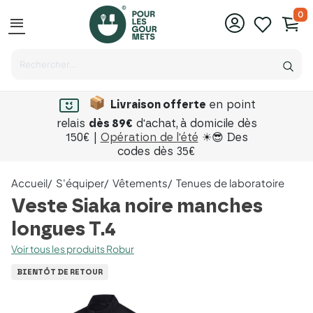
0
menu
Livraison offerte
en point
relais
dès 89€
d'achat,
à domicile dès
150€ |
Opération de l'été
☀😎 Des
codes dès 35€
Accueil
S'équiper
Vêtements
Tenues de laboratoire
Veste Siaka noire manches
longues T.4
Voir tous les produits Robur
BIENTÔT DE RETOUR