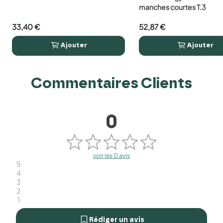
favorite_border
favorite_border
manches courtes T.3
33,40 €
52,87 €
Ajouter
Ajouter




Commentaires Clients
0
voir les 0 avis
5
4
3
2
1
Rédiger un avis