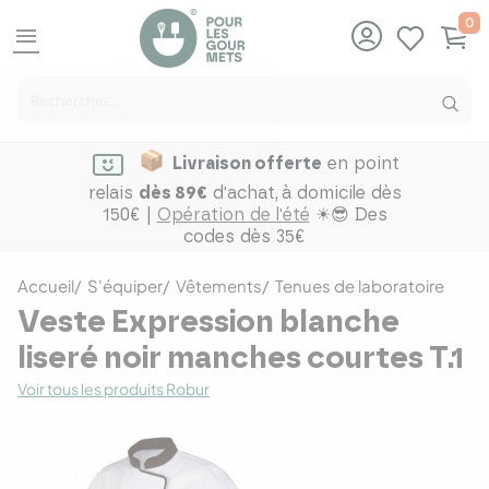
0
menu
Livraison offerte
en point
relais
dès 89€
d'achat,
à domicile dès
150€ |
Opération de l'été
☀😎 Des
codes dès 35€
Accueil
S'équiper
Vêtements
Tenues de laboratoire
Veste Expression blanche
liseré noir manches courtes T.1
Voir tous les produits Robur