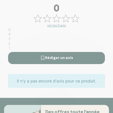
0
voir les 0 avis
5
4
3
2
1
Rédiger un avis
Il n'y a pas encore d'avis pour ce produit.
Des offres toute l’année