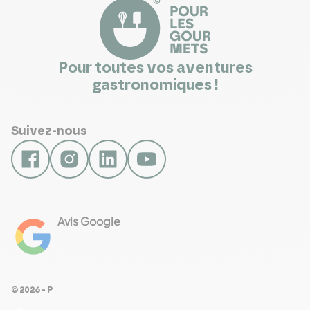
Pour toutes vos aventures
gastronomiques !
Suivez-nous
Avis Google
4.8
Voir les 461 avis
© 2026 - Pour Les Gourmets
arrow_drop_down