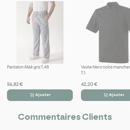
Pantalon Alizé gris T.48
Veste Nero noire manches
favorite_border
favorite_border
T.1
56,82 €
42,20 €
Ajouter
Ajouter




Commentaires Clients