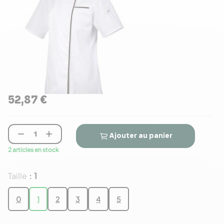
52,87 €


Ajouter au panier
2 articles en stock
Taille
1
:
0
1
2
3
4
5