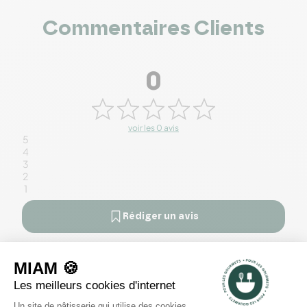
Commentaires Clients
0
voir les 0 avis
5
4
3
2
1
Rédiger un avis
Il n'y a pas encore d'avis pour ce produit.