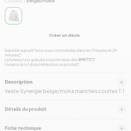
Couleur
beige/moka
:
Créer un devis
Expédié aujourd’hui si vous commandez dans les 11 heures et 29
minutes
*
La livraison est gratuite en point relais dès
89€TTC
*
Livraison à J+1 disponible pour ce produit
*
Description
Veste Synergie beige/moka manches courtes T.1
Détails du produit
Fiche technique