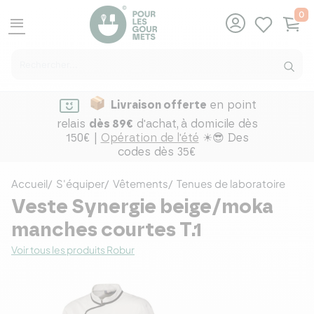
0
menu
Livraison offerte
en point
relais
dès 89€
d'achat,
à domicile dès
150€ |
Opération de l'été
☀😎 Des
codes dès 35€
Accueil
S'équiper
Vêtements
Tenues de laboratoire
Veste Synergie beige/moka
manches courtes T.1
Voir tous les produits Robur