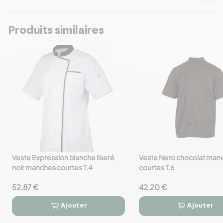
Produits similaires
Veste Expression blanche liseré
Veste Nero chocolat man
favorite_border
favorite_border
noir manches courtes T.4
courtes T.6
52,87 €
42,20 €
Ajouter
Ajouter



