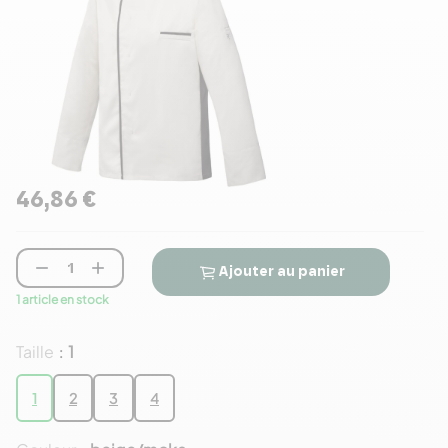
46,86 €


Ajouter au panier
1 article en stock
Taille
1
:
1
2
3
4