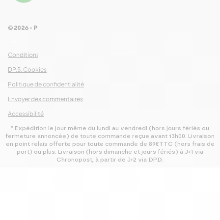
Voir les 461 avis
© 2026 - Pour Les Gourmets
arrow_drop_down
Conditions Générales de Ventes
DP.5. Cookies
Politique de confidentialité
Envoyer des commentaires
Accessibilité
* Expédition le jour même du lundi au vendredi (hors jours fériés ou
fermeture annoncée) de toute commande reçue avant 13h00. Livraison
en point relais offerte pour toute commande de 89€TTC (hors frais de
port) ou plus. Livraison (hors dimanche et jours fériés) à J+1 via
Chronopost, à partir de J+2 via DPD.