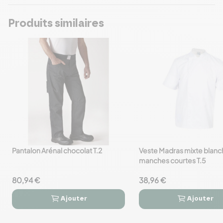
Produits similaires
Pantalon Arénal chocolat T.2
Veste Madras mixte blanc
favorite_border
favorite_border
manches courtes T.5
80,94 €
38,96 €
Ajouter
Ajouter



