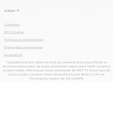
© 2026 - Pour Les Gourmets
arrow_drop_down
Conditions Générales de Ventes
DP.5. Cookies
Politique de confidentialité
Envoyer des commentaires
Accessibilité
* Expédition le jour même du lundi au vendredi (hors jours fériés ou
fermeture annoncée) de toute commande reçue avant 13h00. Livraison
en point relais offerte pour toute commande de 89€TTC (hors frais de
port) ou plus. Livraison (hors dimanche et jours fériés) à J+1 via
Chronopost, à partir de J+2 via DPD.