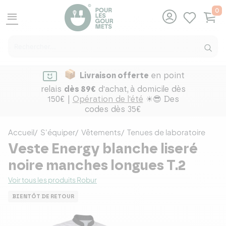
0
menu
Livraison offerte
en point
relais
dès 89€
d'achat,
à domicile dès
150€ |
Opération de l'été
☀😎 Des
codes dès 35€
Accueil
S'équiper
Vêtements
Tenues de laboratoire
Veste Energy blanche liseré
noire manches longues T.2
Voir tous les produits Robur
BIENTÔT DE RETOUR