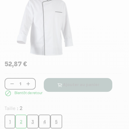
52,87 €


Ajouter au panier

Bientôt de retour
Taille
2
:
1
2
3
4
5