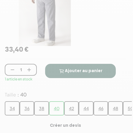
33,40 €


Ajouter au panier
1 article en stock
Taille
40
:
34
36
38
40
42
44
46
48
5
Créer un devis