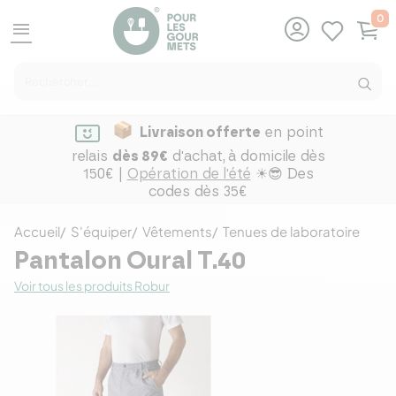
0
menu
Livraison offerte
en point
relais
dès 89€
d'achat,
à domicile dès
150€ |
Opération de l'été
☀😎 Des
codes dès 35€
Accueil
S'équiper
Vêtements
Tenues de laboratoire
Pantalon Oural T.40
Voir tous les produits Robur