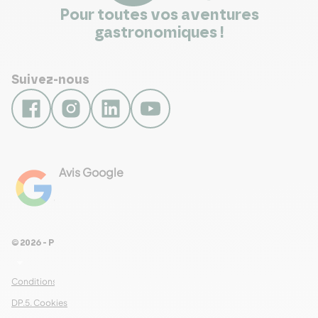
Pour toutes vos aventures
gastronomiques !
Suivez-nous
Avis Google
4.8
Voir les 461 avis
© 2026 - Pour Les Gourmets
arrow_drop_down
Conditions Générales de Ventes
DP.5. Cookies