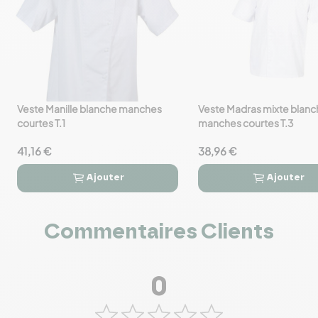
Veste Manille blanche manches
Veste Madras mixte blanc
favorite_border
favorite_border
courtes T.1
manches courtes T.3
41,16 €
38,96 €
Ajouter
Ajouter




Commentaires Clients
0