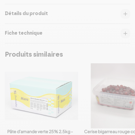
Détails du produit
Fiche technique
Produits similaires
Pâte d'amande verte 25% 2.5kg -
Cerise bigarreau rouge co
favorite_border
favorite_border