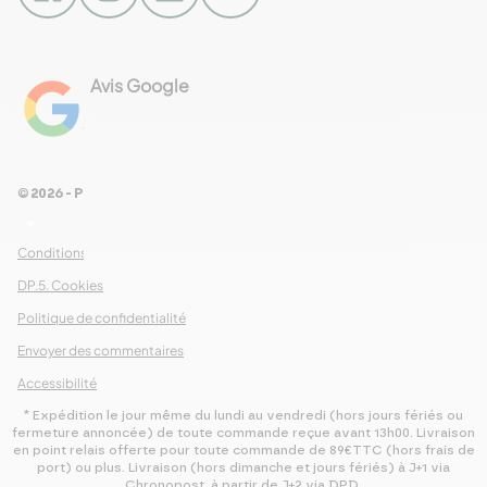
Avis Google
4.8
Voir les 461 avis
© 2026 - Pour Les Gourmets
arrow_drop_down
Conditions Générales de Ventes
DP.5. Cookies
Politique de confidentialité
Envoyer des commentaires
Accessibilité
* Expédition le jour même du lundi au vendredi (hors jours fériés ou
fermeture annoncée) de toute commande reçue avant 13h00. Livraison
en point relais offerte pour toute commande de 89€TTC (hors frais de
port) ou plus. Livraison (hors dimanche et jours fériés) à J+1 via
Chronopost, à partir de J+2 via DPD.