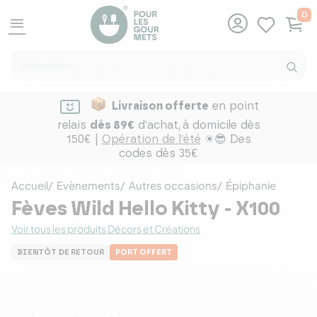
0
menu
Livraison offerte
en point
relais
dès 89€
d'achat,
à domicile dès
150€ |
Opération de l'été
☀😎 Des
codes dès 35€
Accueil
Evènements
Autres occasions
Épiphanie
Fèves Wild Hello Kitty - X100
Voir tous les produits Décors et Créations
BIENTÔT DE RETOUR
PORT OFFERT