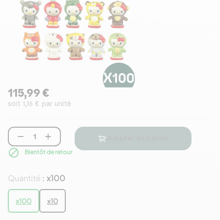
115,99 €
soit 1,16 € par unité


Ajouter au panier

Bientôt de retour
Quantité
x100
:
x100
x10