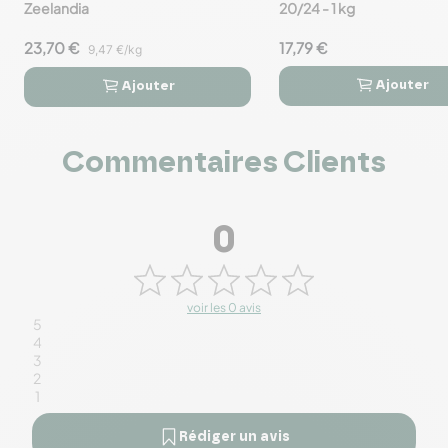
Zeelandia
20/24 - 1 kg
23,70 €
17,79 €
9,47 €/kg
Ajouter
Ajouter




Commentaires Clients
0
voir les 0 avis
5
4
3
2
1
Rédiger un avis