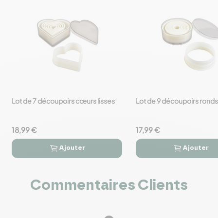
Lot de 7 découpoirs cœurs lisses
Lot de 9 découpoirs ronds 
favorite_border
favorite_border
18,99 €
17,99 €
Ajouter
Ajouter




Commentaires Clients