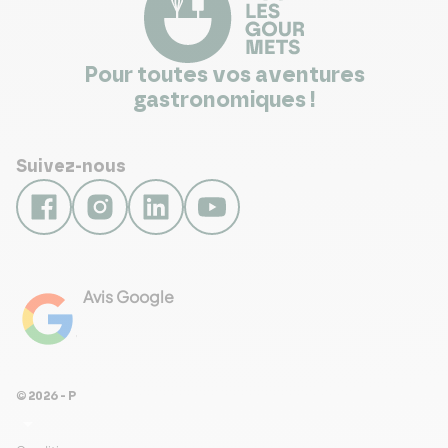
Pour toutes vos aventures
gastronomiques !
Suivez-nous
Avis Google
4.8
Voir les 461 avis
© 2026 - Pour Les Gourmets
arrow_drop_down