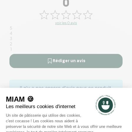
0
voir les 0 avis
5
4
3
2
1
Rédiger un avis
Il n'y a pas encore d'avis pour ce produit.
Des offres toute l’année
Profitez de promotions tout au