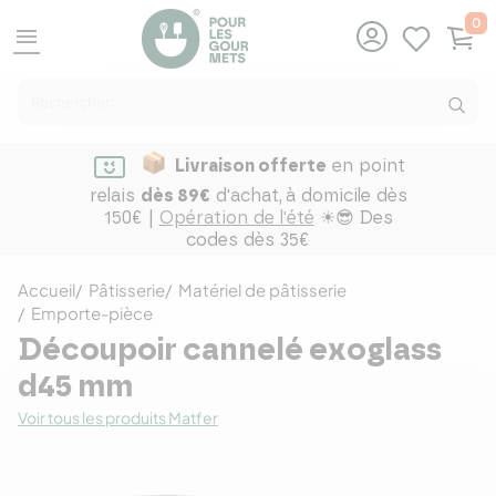
0
menu
Livraison offerte
en point
relais
dès 89€
d'achat,
à domicile dès
150€ |
Opération de l'été
☀😎 Des
codes dès 35€
Accueil
Pâtisserie
Matériel de pâtisserie
Emporte-pièce
Découpoir cannelé exoglass
d45 mm
Voir tous les produits Matfer