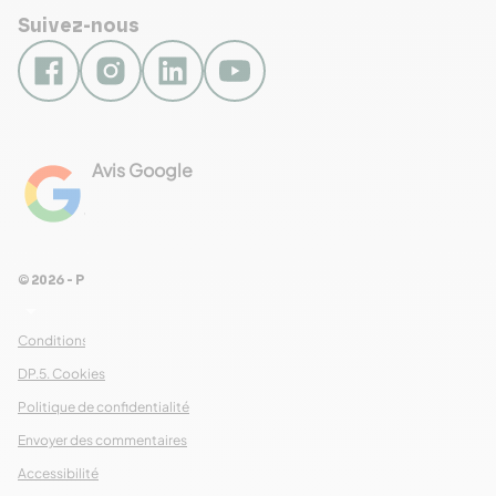
Suivez-nous
Avis Google
4.8
Voir les 461 avis
© 2026 - Pour Les Gourmets
arrow_drop_down
Conditions Générales de Ventes
DP.5. Cookies
Politique de confidentialité
Envoyer des commentaires
Accessibilité