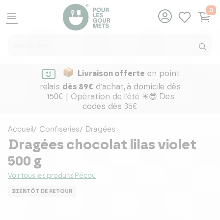
0
menu
Livraison offerte
en point
relais
dès 89€
d'achat,
à domicile dès
150€ |
Opération de l'été
☀😎 Des
codes dès 35€
Accueil
Confiseries
Dragées
Dragées chocolat lilas violet
500 g
Voir tous les produits Pécou
BIENTÔT DE RETOUR