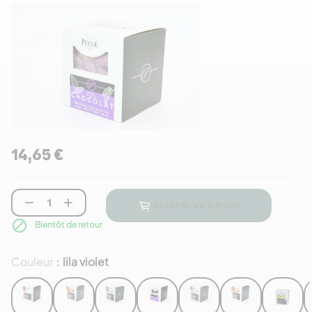
14,65 €


Ajouter au panier

Bientôt de retour
Couleur
lila violet
: