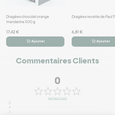
Dragées chocolat orange
Dragées recette de Paul 1
favorite_border
favorite_border
mandarine 500 g
17,42 €
6,81 €
Ajouter
Ajouter




Commentaires Clients
0
voir les 0 avis
5
4
3