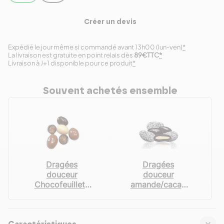
Créer un devis
Expédié le jour même si commandé avant 13h00 (lun-ven)
*
La livraison est gratuite en point relais dès
89€TTC
*
Livraison à J+1 disponible pour ce produit
*
Souvent achetés ensemble
Dragées
Dragées
douceur
douceur
Chocofeuilleté
amande/cacao
noir/lait/blanc
250 g
250 g