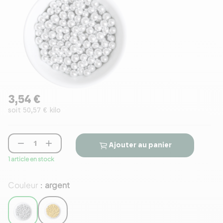
3,54 €
soit 50,57 € kilo


Ajouter au panier
1 article en stock
Couleur
argent
: