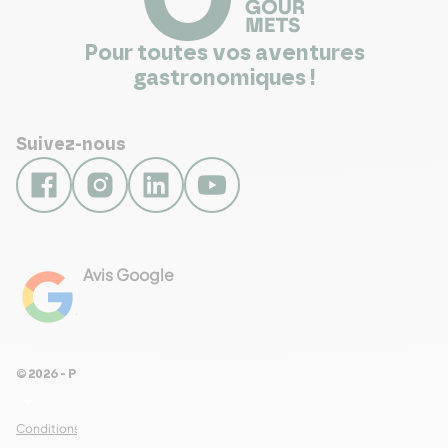
Pour toutes vos aventures
gastronomiques !
Suivez-nous
Avis Google
4.8
Voir les 461 avis
© 2026 - Pour Les Gourmets
arrow_drop_down
Conditions Générales de Ventes