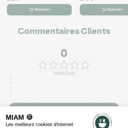
Ajouter
Ajouter




Commentaires Clients
0
voir les 0 avis
5
4
3
2
1
Rédiger un avis