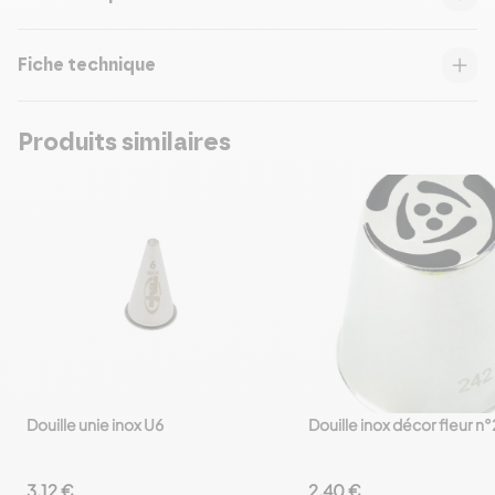
Fiche technique
Produits similaires
Douille unie inox U6
Douille inox décor fleur n
favorite_border
favorite_border
3,12 €
2,40 €