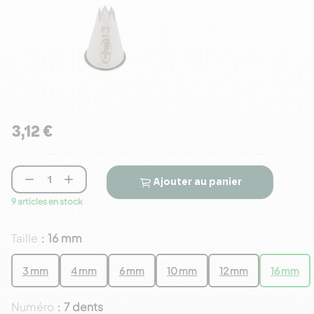
3,12 €


Ajouter au panier
9 articles en stock
Taille
16 mm
:
3 mm
4 mm
6 mm
10 mm
12 mm
16 mm
Numéro
7 dents
: