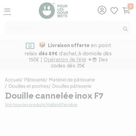
0
menu
Livraison offerte
en point
relais
dès 89€
d'achat,
à domicile dès
150€ |
Opération de l'été
☀😎 Des
codes dès 35€
Accueil
Pâtisserie
Matériel de pâtisserie
Douilles et poches
Douilles pâtisserie
Douille cannelée inox F7
Voir tous les produits Mallard Ferrière