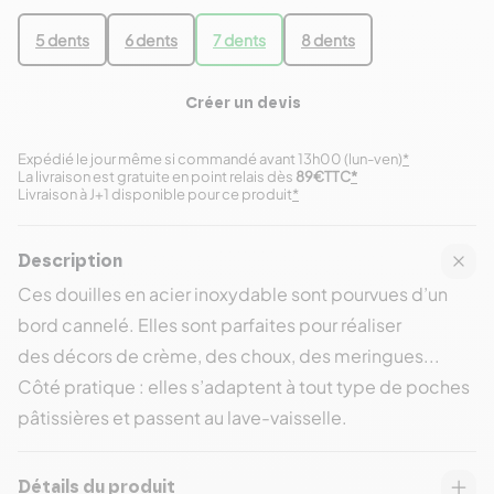
5 dents
6 dents
7 dents
8 dents
Créer un devis
Expédié le jour même si commandé avant 13h00 (lun-ven)
*
La livraison est gratuite en point relais dès
89€TTC
*
Livraison à J+1 disponible pour ce produit
*
Description
Ces douilles en acier inoxydable sont pourvues d’un
bord cannelé. Elles sont parfaites pour réaliser
des décors de crème, des choux, des meringues...
Côté pratique : elles s’adaptent à tout type de poches
pâtissières et passent au lave-vaisselle.
Détails du produit