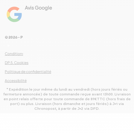
Avis Google
4.8
Voir les 461 avis
© 2026 - Pour Les Gourmets
arrow_drop_down
Conditions Générales de Ventes
DP.5. Cookies
Politique de confidentialité
Accessibilité
* Expédition le jour même du lundi au vendredi (hors jours fériés ou
fermeture annoncée) de toute commande reçue avant 13h00. Livraison
en point relais offerte pour toute commande de 89€TTC (hors frais de
port) ou plus. Livraison (hors dimanche et jours fériés) à J+1 via
Chronopost, à partir de J+2 via DPD.