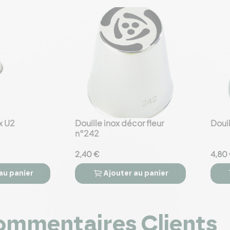
x U2
Douille inox décor fleur
Douil
favorite_border
favorite_border
n°242
2,40 €
4,80
au panier
Ajouter
au panier



mmentaires Clients