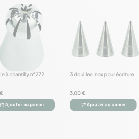
le à chantilly n°272
3 douilles inox pour écriture
favorite_border
 €
3,00 €
Ajouter
au panier
Ajouter
au panier


