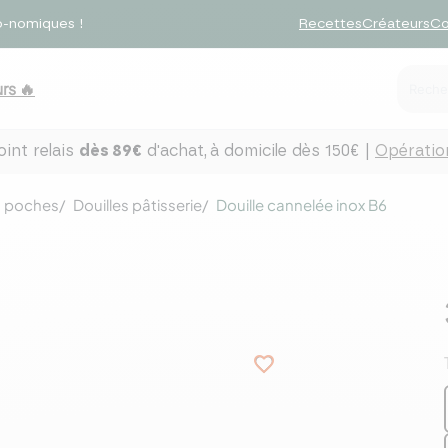
o-nomiques !
Recettes
Créateurs
Co
rs 🔥
int relais
dès 89€
d'achat,
à domicile dès 150€ |
Opération
et poches
Douilles pâtisserie
Douille cannelée inox B6
favorite_border