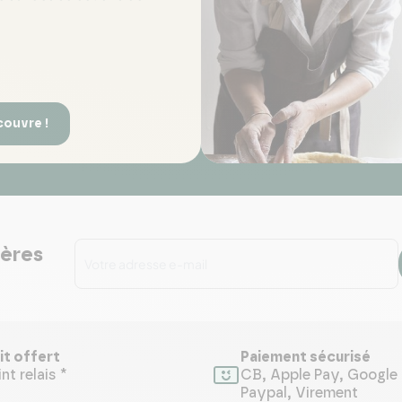
couvre !
ières
it offert
Paiement sécurisé
nt relais *
CB, Apple Pay, Google 
Paypal, Virement