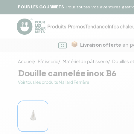
POUR LES GOURMETS
Pour toutes vos aventures gastr
Produits
Promos
Tendance
Infos chaleu
Livraison offerte
en po
Accueil
Pâtisserie
Matériel de pâtisserie
Douilles 
Douille cannelée inox B6
Voir tous les produits Mallard Ferrière