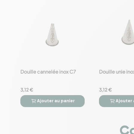
Douille cannelée inox C7
Douille unie ino
favorite_border
favorite_border
3,12 €
3,12 €
Ajouter
au panier
Ajouter




Co