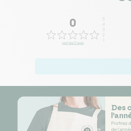
5
0
4
3
2
1
voir les 0 avis
Des o
l’ann
Profitez 
de l'anné