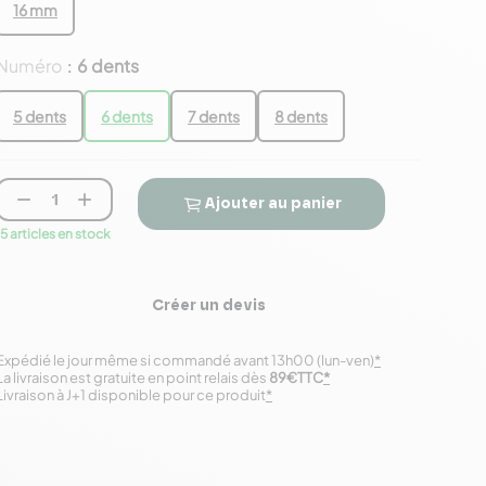
16 mm
Numéro
6 dents
:
5 dents
6 dents
7 dents
8 dents


Ajouter au panier
15 articles en stock
Créer un devis
Expédié le jour même si commandé avant 13h00 (lun-ven)
*
La livraison est gratuite en point relais dès
89€TTC
*
Livraison à J+1 disponible pour ce produit
*