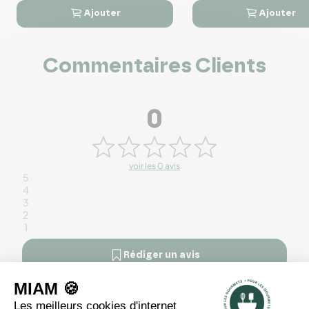
Ajouter
Ajouter




Commentaires Clients
0
voir les 0 avis
5
4
3
2
1
Rédiger un avis