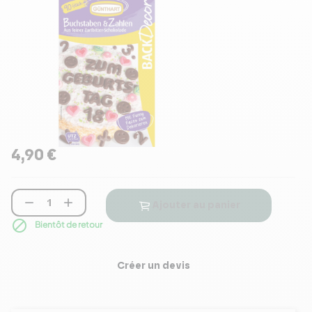
4,90 €


Ajouter au panier

Bientôt de retour
Créer un devis