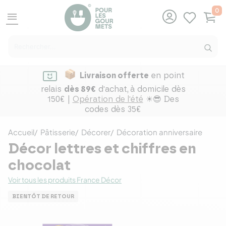
0
menu
Livraison offerte
en point
relais
dès 89€
d'achat,
à domicile dès
150€ |
Opération de l'été
☀😎 Des
codes dès 35€
Accueil
Pâtisserie
Décorer
Décoration anniversaire
Décor lettres et chiffres en
chocolat
Voir tous les produits France Décor
BIENTÔT DE RETOUR