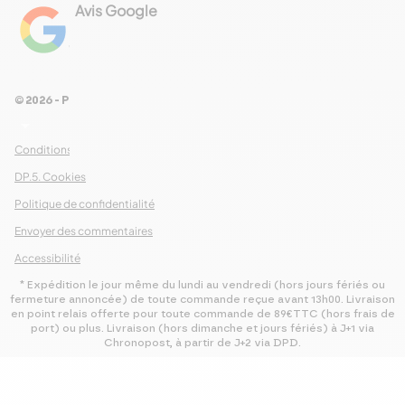
Avis Google
4.8
Voir les 461 avis
© 2026 - Pour Les Gourmets
arrow_drop_down
Conditions Générales de Ventes
DP.5. Cookies
Politique de confidentialité
Envoyer des commentaires
Accessibilité
* Expédition le jour même du lundi au vendredi (hors jours fériés ou
fermeture annoncée) de toute commande reçue avant 13h00. Livraison
en point relais offerte pour toute commande de 89€TTC (hors frais de
port) ou plus. Livraison (hors dimanche et jours fériés) à J+1 via
Chronopost, à partir de J+2 via DPD.