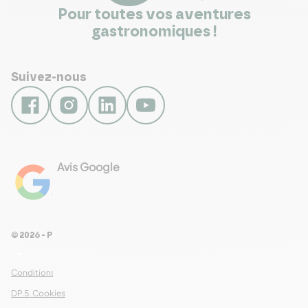
Pour toutes vos aventures
gastronomiques !
Suivez-nous
Avis Google
4.8
Voir les 461 avis
© 2026 - Pour Les Gourmets
arrow_drop_down
Conditions Générales de Ventes
DP.5. Cookies