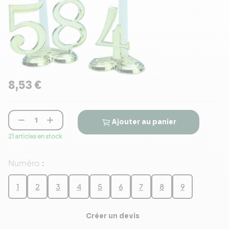
8,53 €


Ajouter au panier
21 articles en stock
Numéro
:
1
2
3
4
5
6
7
8
9
Créer un devis