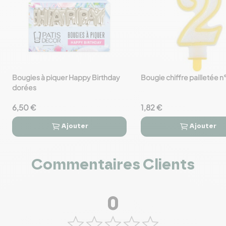
Bougies à piquer Happy Birthday
Bougie chiffre pailletée n°
favorite_border
favorite_border
dorées
6,50 €
1,82 €
Ajouter
Ajouter




Commentaires Clients
0