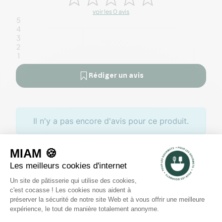
voir les 0 avis
5
4
3
2
1
Rédiger un avis
Il n'y a pas encore d'avis pour ce produit.
Des offres toute l’année
Profitez de promotions tout au
long de l'année sur des
sélections de produits