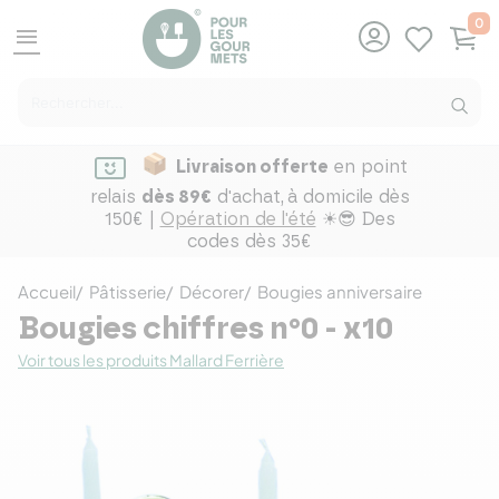
0
menu
Livraison offerte
en point
relais
dès 89€
d'achat,
à domicile dès
150€ |
Opération de l'été
☀😎 Des
codes dès 35€
Accueil
Pâtisserie
Décorer
Bougies anniversaire
Bougies chiffres n°0 - x10
Voir tous les produits Mallard Ferrière