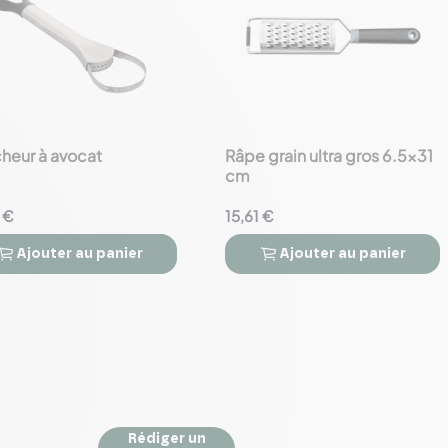
cheur à avocat
Râpe grain ultra gros 6.5x31
favorite_border
cm
 €
15,61 €
Ajouter
au panier
Ajouter
au panier



Rédiger un