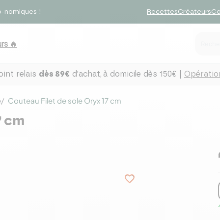
o-nomiques !
Recettes
Créateurs
Co
rs 🔥
int relais
dès 89€
d'achat,
à domicile dès 150€ |
Opération
e
Couteau Filet de sole Oryx 17 cm
7 cm
favorite_border