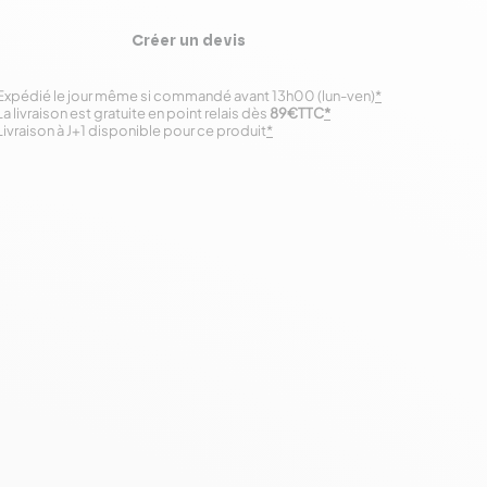
Créer un devis
Expédié le jour même si commandé avant 13h00 (lun-ven)
*
La livraison est gratuite en point relais dès
89€TTC
*
Livraison à J+1 disponible pour ce produit
*