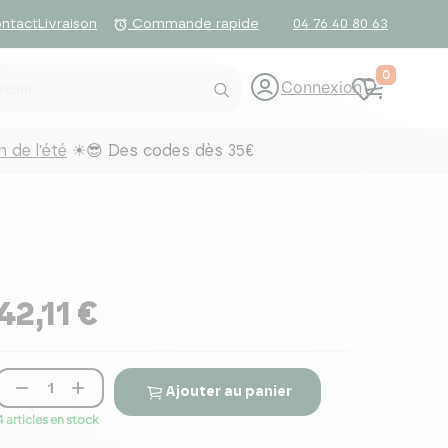
ntact
Livraison
04 76 40 80 63
alarm
Commande rapide
0
Connexion
 de l'été
☀😎 Des codes dès 35€
42,11 €


Ajouter au panier
4 articles en stock