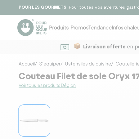
POUR LES GOURMETS
Pour toutes vos aventures gastr
Produits
Promos
Tendance
Infos chaleu
Livraison offerte
en po
Accueil
S'équiper
Ustensiles de cuisine
Coutelleri
Couteau Filet de sole Oryx 1
Voir tous les produits Déglon