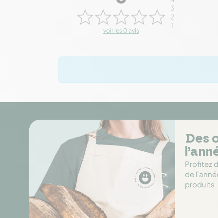
3
2
1
voir les 0 avis
Des o
l’ann
Profitez 
de l'anné
produits