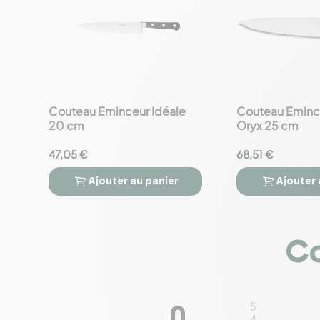
Couteau Eminceur Idéale
Couteau Eminc
favorite_border
favorite_border
20 cm
Oryx 25 cm
47,05 €
68,51 €
Ajouter
au panier
Ajouter




Co
5
0
4