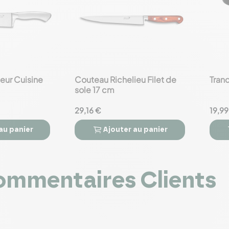
eur Cuisine
Couteau Richelieu Filet de
Tran
favorite_border
favorite_border
sole 17 cm
29,16 €
19,99
au panier
Ajouter
au panier



mmentaires Clients