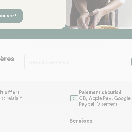
couvre !
ières
it offert
Paiement sécurisé
nt relais *
CB, Apple Pay, Google 
Paypal, Virement
Services