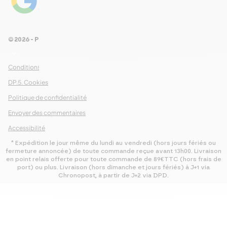
4.8
Voir les 461 avis
© 2026 - Pour Les Gourmets
arrow_drop_down
Conditions Générales de Ventes
DP.5. Cookies
Politique de confidentialité
Envoyer des commentaires
Accessibilité
* Expédition le jour même du lundi au vendredi (hors jours fériés ou
fermeture annoncée) de toute commande reçue avant 13h00. Livraison
en point relais offerte pour toute commande de 89€TTC (hors frais de
port) ou plus. Livraison (hors dimanche et jours fériés) à J+1 via
Chronopost, à partir de J+2 via DPD.