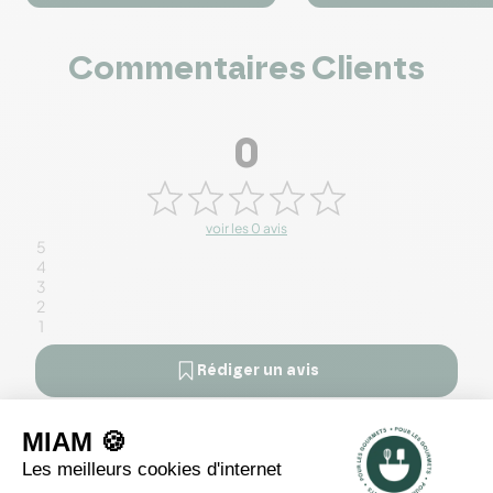




Commentaires Clients
0
voir les 0 avis
5
4
3
2
1
Rédiger un avis
Il n'y a pas encore d'avis pour ce produit.