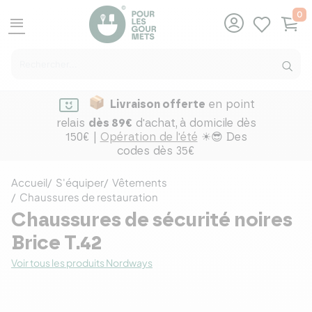
0
menu
Livraison offerte
en point
relais
dès 89€
d'achat,
à domicile dès
150€ |
Opération de l'été
☀😎 Des
codes dès 35€
Accueil
S'équiper
Vêtements
Chaussures de restauration
Chaussures de sécurité noires
Brice T.42
Voir tous les produits Nordways