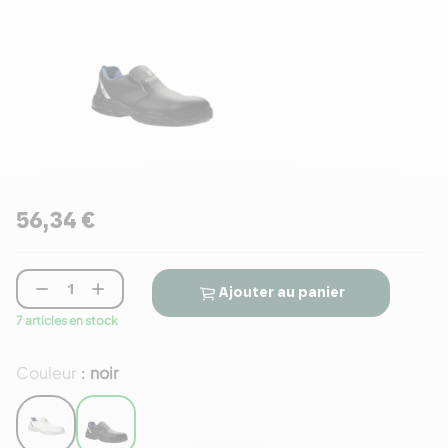
56,34 €


Ajouter au panier
7 articles en stock
Couleur
noir
: