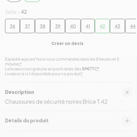
Taille
42
:
36
37
38
39
40
41
42
43
44
Créer un devis
Expédié aujourd’hui si vous commandez dans les 8 heures et 5
minutes
*
La livraison est gratuite en point relais dès
89€TTC
*
Livraison à J+1 disponible pour ce produit
*
Description
Chaussures de sécurité noires Brice T.42
Détails du produit