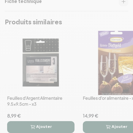
Fiche technique
Produits similaires
Feuilles d’Argent Alimentaire
Feuilles d'or alimentaire - 
favorite_border
favorite_border
9.5×9.5cm – x3
8,99 €
14,99 €
Ajouter
Ajouter



