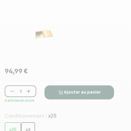
94,99 €


Ajouter au panier
6 articles en stock
Conditionnement
x25
:
x25
x4