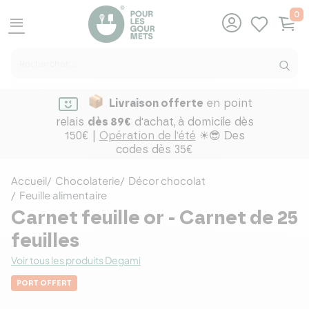
0
menu
Livraison offerte
en point
relais
dès 89€
d'achat,
à domicile dès
150€ |
Opération de l'été
☀😎 Des
codes dès 35€
Accueil
Chocolaterie
Décor chocolat
Feuille alimentaire
Carnet feuille or - Carnet de 25
feuilles
Voir tous les produits Degami
PORT OFFERT