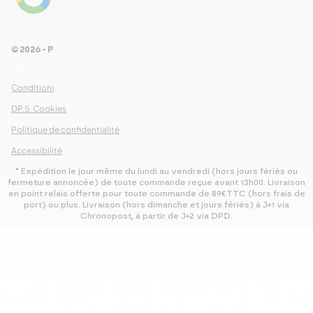
Voir les 461 avis
© 2026 - Pour Les Gourmets
arrow_drop_down
Conditions Générales de Ventes
DP.5. Cookies
Politique de confidentialité
Accessibilité
* Expédition le jour même du lundi au vendredi (hors jours fériés ou
fermeture annoncée) de toute commande reçue avant 13h00. Livraison
en point relais offerte pour toute commande de 89€TTC (hors frais de
port) ou plus. Livraison (hors dimanche et jours fériés) à J+1 via
Chronopost, à partir de J+2 via DPD.