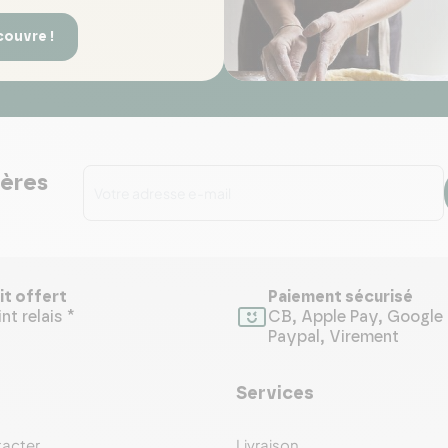
couvre !
ières
it offert
Paiement sécurisé
nt relais *
CB, Apple Pay, Google 
Paypal, Virement
Services
acter
Livraison