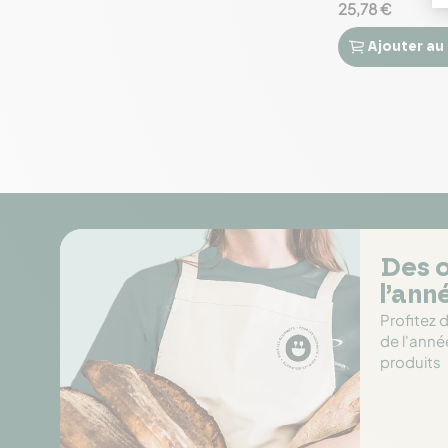
25,78 €
Ajouter
au


Des o
l’ann
Profitez 
de l'anné
produits