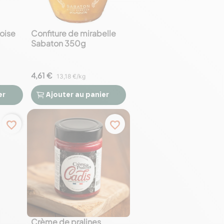
oise
Confiture de mirabelle
Sabaton 350g
4,61 €
13,18 €/kg
er
Ajouter
au panier


favorite_border
favorite_border
Crème de pralines