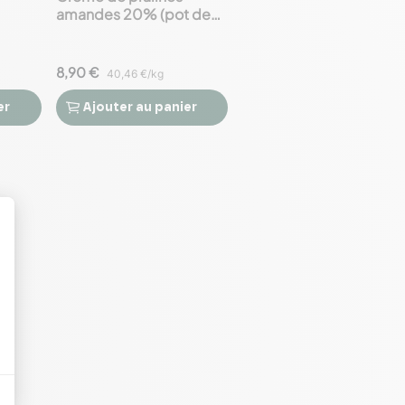
amandes 20% (pot de
220 g)
8,90 €
40,46 €/kg
er
Ajouter
au panier

