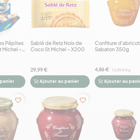
es Pépites
Sablé de Retz Noix de
Confiture d'abricot
 Michel –
Coco St Michel – X200
Sabaton 350g
4,86 €
29,99 €
13,89 €/kg
 panier
Ajouter
au panier
Ajouter
au pani




favorite_border
favorite_border