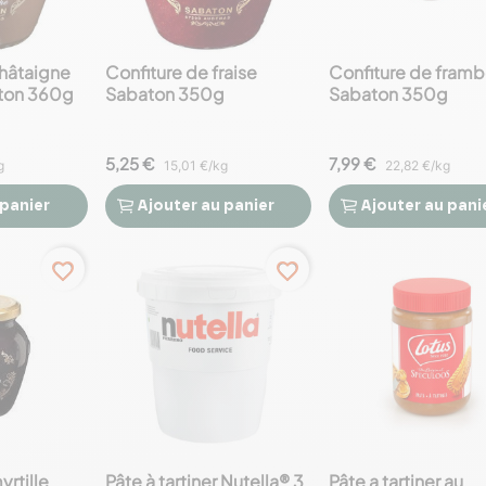
châtaigne
Confiture de fraise
Confiture de framb
ton 360g
Sabaton 350g
Sabaton 350g
5,25 €
7,99 €
g
15,01 €/kg
22,82 €/kg
 panier
Ajouter
au panier
Ajouter
au pani




favorite_border
favorite_border
yrtille
Pâte à tartiner Nutella® 3
Pâte a tartiner au