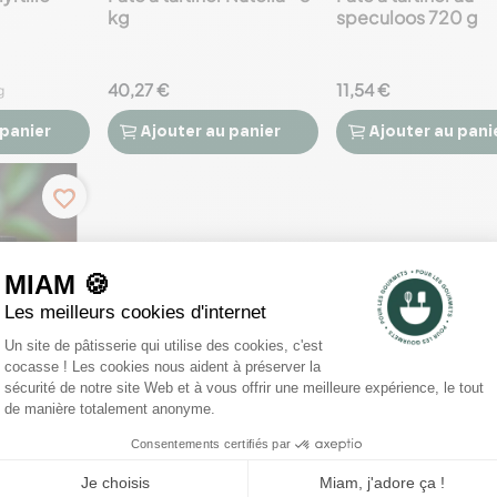
kg
speculoos 720 g
40,27 €
11,54 €
g
 panier
Ajouter
au panier
Ajouter
au pani




favorite_border
iné de noix)