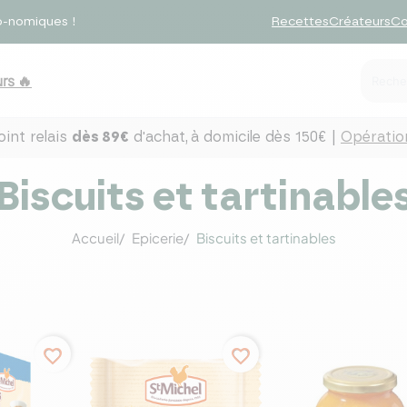
o-nomiques !
Recettes
Créateurs
Co
rs 🔥
int relais
dès 89€
d'achat,
à domicile dès 150€ |
Opération
Biscuits et tartinable
Accueil
Epicerie
Biscuits et tartinables
favorite_border
favorite_border