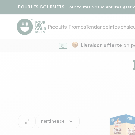
POUR LES GOURMETS
Pour toutes vos aventures gastr
Produits
Promos
Tendance
Infos chaleu
Livraison offerte
en po
expand_more
Pertinence