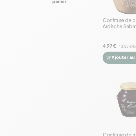
panier
Confiture de 
Ardèche Saba
4,99 €
13,86 €/k
Ajouter
au


Confiture de m