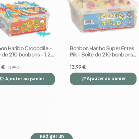
on Haribo Crocodile -
Bonbon Haribo Super Frites
favorite_border
e de 210 bonbons - 1.28
Pik - Boîte de 210 bonbons -
1.37 kg
9 €
13,99 €
13.99€
Ajouter
au panier
Ajouter
au panier



Rédiger un