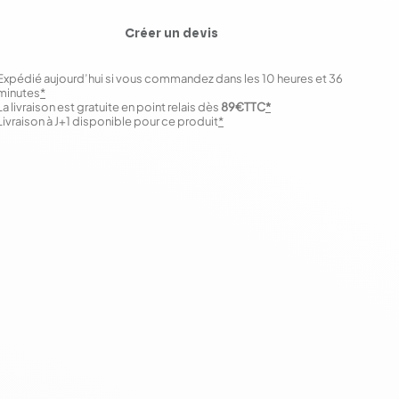
Créer un devis
Expédié aujourd’hui si vous commandez dans les 10 heures et 36
minutes
*
La livraison est gratuite en point relais dès
89€TTC
*
Livraison à J+1 disponible pour ce produit
*