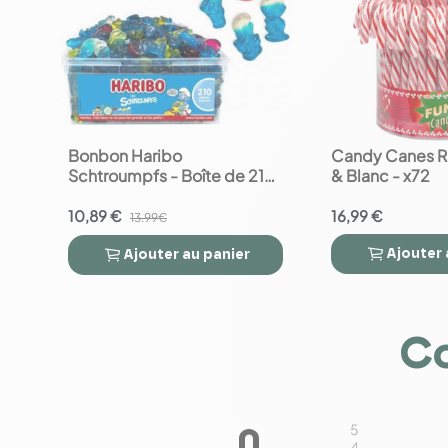
Bonbon Haribo
Candy Canes R
favorite_border
favorite_border
Schtroumpfs - Boîte de 210
& Blanc - x72
bonbons - 1.18 kg
10,89 €
16,99 €
13.99€
Ajouter
Ajouter
au panier




Co
5
0
4