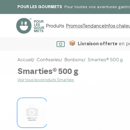
POUR LES GOURMETS
Pour toutes vos aventures gastr
Produits
Promos
Tendance
Infos chaleu
Livraison offerte
en po
Accueil
Confiseries
Bonbons
Smarties® 500 g
Smarties® 500 g
Voir tous les produits Smarties