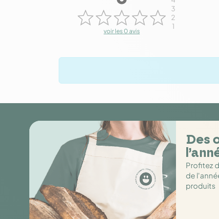
3
2
1
voir les 0 avis
Des o
l’ann
Profitez 
de l'anné
produits