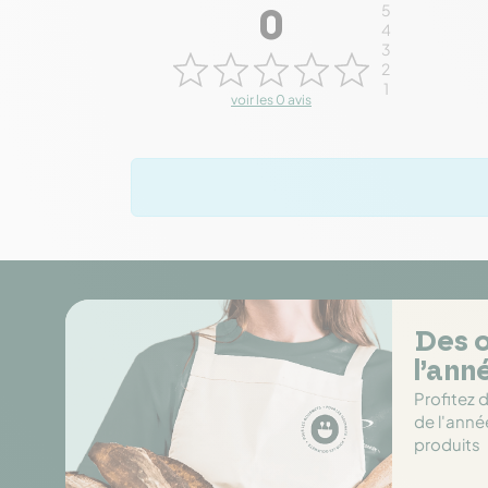
5
0
4
3
2
1
voir les 0 avis
Des o
l’ann
Profitez 
de l'anné
produits