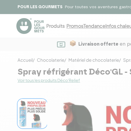
POUR LES GOURMETS
Pour toutes vos aventures gastr
Produits
Promos
Tendance
Infos chaleu
Livraison offerte
en po
Accueil
Chocolaterie
Matériel de chocolaterie
Spr
Spray réfrigérant Déco'GL -
Voir tous les produits Déco'Relief