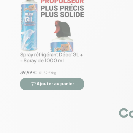
Spray réfrigérant Déco'GL +
favorite_border
- Spray de 1000 mL
39,99 €
61,52 €/kg
Ajouter
au panier


Co