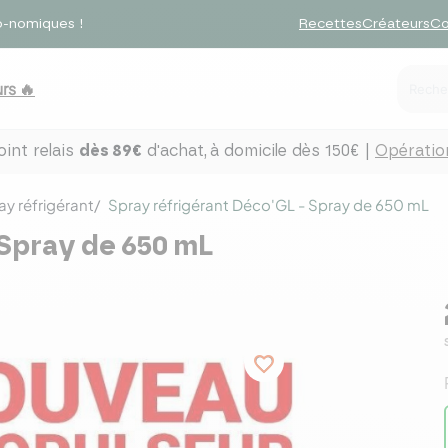
o-nomiques !
Recettes
Créateurs
Co
rs 🔥
int relais
dès 89€
d'achat,
à domicile dès 150€ |
Opération
ay réfrigérant
Spray réfrigérant Déco'GL - Spray de 650 mL
 Spray de 650 mL
favorite_border