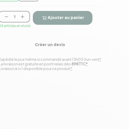


Ajouter au panier
24 articles en stock
Créer un devis
Expédié le jour même si commandé avant 13h00 (lun-ven)
*
La livraison est gratuite en point relais dès
89€TTC
*
Livraison à J+1 disponible pour ce produit
*