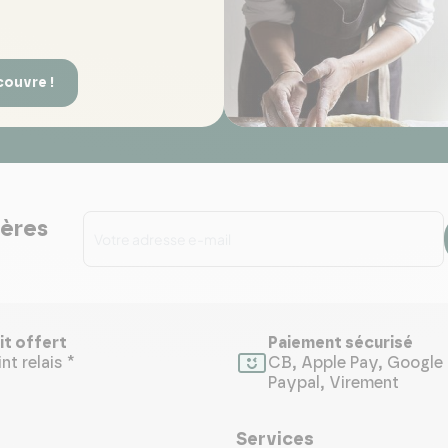
couvre !
ières
it offert
Paiement sécurisé
nt relais *
CB, Apple Pay, Google 
Paypal, Virement
Services