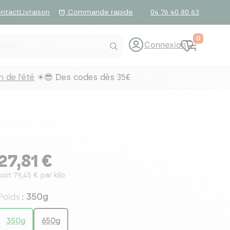
ntact
Livraison
04 76 40 80 63
alarm
Commande rapide
0
Connexion
 de l'été
☀😎 Des codes dès 35€
27,81 €
soit 79,45 € par kilo
Poids
350g
:
350g
650g