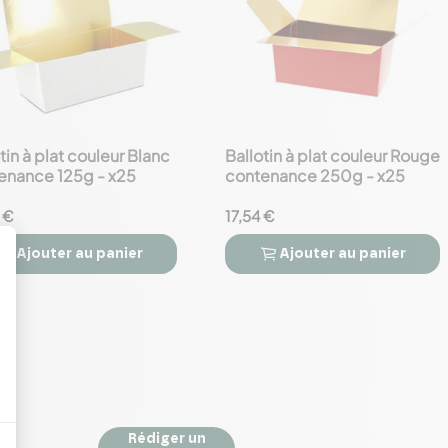
tin à plat couleur Blanc
Ballotin à plat couleur Rouge
favorite_border
enance 125g - x25
contenance 250g - x25
 €
17,54 €
Ajouter
au panier
Ajouter
au panier



Rédiger un