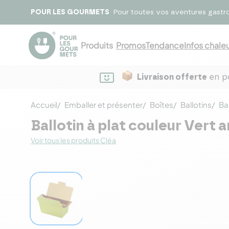
POUR LES GOURMETS
Pour toutes vos aventures gastr
Produits
Promos
Tendance
Infos chaleu
Livraison offerte
en po
Accueil
Emballer et présenter
Boîtes
Ballotins
Ba
Ballotin à plat couleur Vert 
Voir tous les produits Cléa