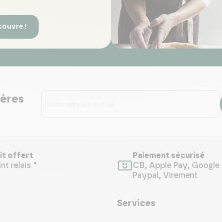
couvre !
ières
it offert
Paiement sécurisé
nt relais *
CB, Apple Pay, Google 
Paypal, Virement
Services