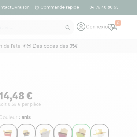
ntact
Livraison
04 76 40 80 63
alarm
Commande rapide
0
Connexion
 de l'été
☀😎 Des codes dès 35€
14,48 €
soit 0,58 € par pièce
Couleur
anis
: