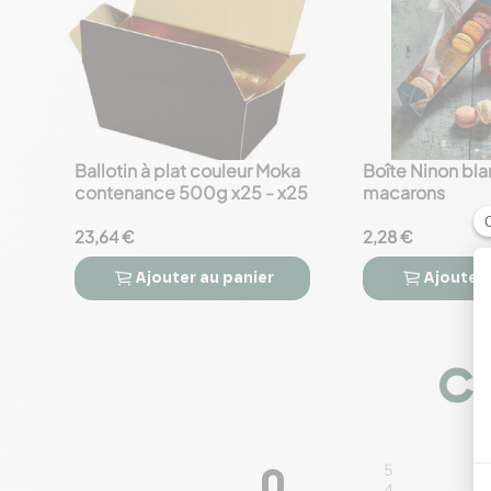
Ballotin à plat couleur Moka
Boîte Ninon bla
favorite_border
favorite_border
contenance 500g x25 - x25
macarons
23,64 €
2,28 €
Ajouter
au panier
Ajouter




Co
5
0
4