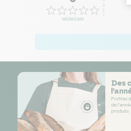
3
2
1
voir les 0 avis
Des o
l’ann
Profitez 
de l'anné
produits