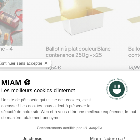
nc - 4
Ballotin à plat couleur Blanc
Ballo
favorite_border
favorite_border
contenance 250g - x25
cont
17,54 €
13,99
au panier
Ajouter
au panier



mmentaires Clients