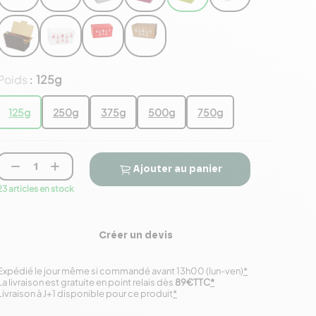
Poids
125g
:
125g
250g
375g
500g
750g


Ajouter au panier
23 articles en stock
Créer un devis
Expédié le jour même si commandé avant 13h00 (lun-ven)
*
La livraison est gratuite en point relais dès
89€TTC
*
Livraison à J+1 disponible pour ce produit
*