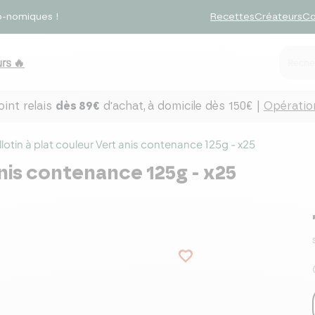
o-nomiques !
Recettes
Créateurs
Co
rs 🔥
int relais
dès 89€
d'achat,
à domicile dès 150€ |
Opération
llotin à plat couleur Vert anis contenance 125g - x25
anis contenance 125g - x25
favorite_border