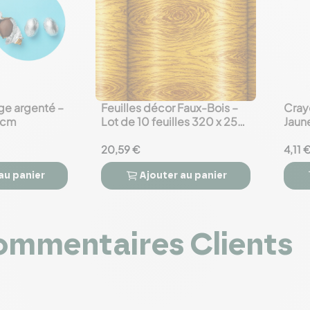
e argenté –
Feuilles décor Faux-Bois –
Crayo
favorite_border
favorite_border
8 cm
Lot de 10 feuilles 320 x 250
Jaune
mm
20,59 €
4,11 
au panier
Ajouter
au panier



mmentaires Clients