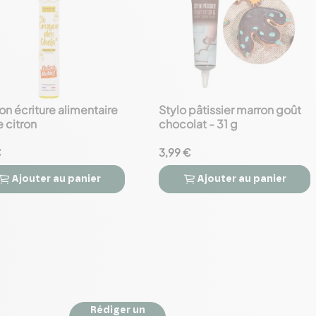
n écriture alimentaire
Stylo pâtissier marron goût
favorite_border
 citron
chocolat - 31 g
€
3,99 €
Ajouter
au panier
Ajouter
au panier



Rédiger un