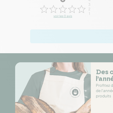
3
2
1
voir les 0 avis
Des o
l’ann
Profitez 
de l'anné
produits