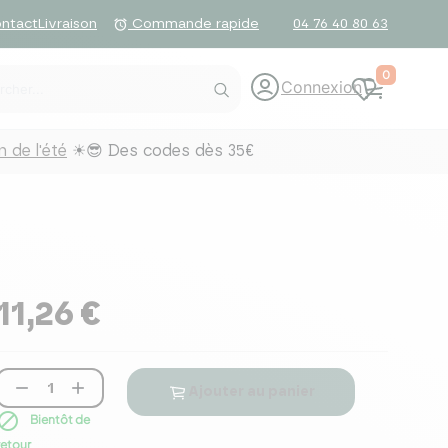
ntact
Livraison
04 76 40 80 63
alarm
Commande rapide
0
Connexion
 de l'été
☀😎 Des codes dès 35€
11,26 €


Ajouter au panier

Bientôt de
retour