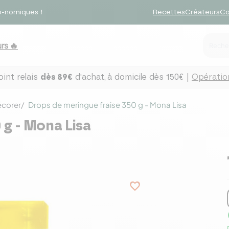
o-nomiques !
Recettes
Créateurs
Co
rs 🔥
int relais
dès 89€
d'achat,
à domicile dès 150€ |
Opération
écorer
Drops de meringue fraise 350 g - Mona Lisa
 g - Mona Lisa
favorite_border