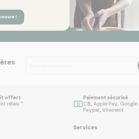
couvre !
ières
it offert
Paiement sécurisé
nt relais *
CB, Apple Pay, Google 
Paypal, Virement
Services