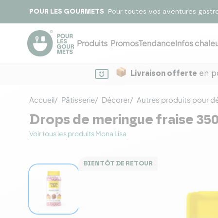
POUR LES GOURMETS
Pour toutes vos aventures gastr
Produits
Promos
Tendance
Infos chaleu
Livraison offerte
en po
Accueil
Pâtisserie
Décorer
Autres produits pour d
Drops de meringue fraise 350
Voir tous les produits Mona Lisa
BIENTÔT DE RETOUR