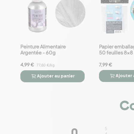
Peinture Alimentaire
Papier emballag
favorite_border
favorite_border
Argentée - 60g
50 feuilles 8x
4,99 €
7,99 €
77,60 €/kg
Ajouter
Ajouter
au panier




Co
5
0
4