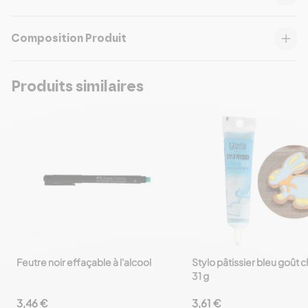
Composition Produit
Produits similaires
Feutre noir effaçable à l'alcool
Stylo pâtissier bleu goût c
favorite_border
favorite_border
31 g
3,46 €
3,61 €