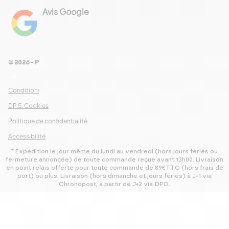
Avis Google
4.8
Voir les 461 avis
© 2026 - Pour Les Gourmets
arrow_drop_down
Conditions Générales de Ventes
DP.5. Cookies
Politique de confidentialité
Accessibilité
* Expédition le jour même du lundi au vendredi (hors jours fériés ou
fermeture annoncée) de toute commande reçue avant 13h00. Livraison
en point relais offerte pour toute commande de 89€TTC (hors frais de
port) ou plus. Livraison (hors dimanche et jours fériés) à J+1 via
Chronopost, à partir de J+2 via DPD.