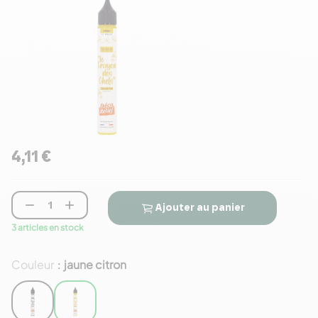
4,11 €


Ajouter au panier
3 articles en stock
Couleur
jaune citron
: