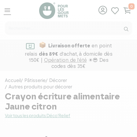
0
menu
Livraison offerte
en point
relais
dès 89€
d'achat,
à domicile dès
150€ |
Opération de l'été
☀😎 Des
codes dès 35€
Accueil
Pâtisserie
Décorer
Autres produits pour décorer
Crayon écriture alimentaire
Jaune citron
Voir tous les produits Déco'Relief