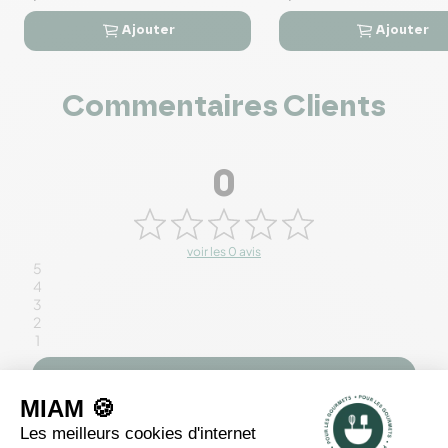
Ajouter
Ajouter




Commentaires Clients
0
voir les 0 avis
5
4
3
2
1
Rédiger un avis