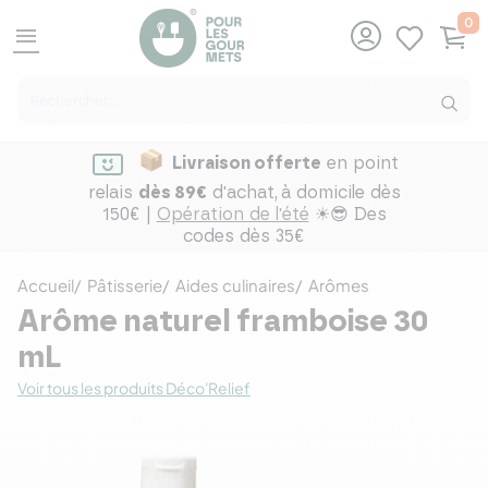
0
menu
Livraison offerte
en point
relais
dès 89€
d'achat,
à domicile dès
150€ |
Opération de l'été
☀😎 Des
codes dès 35€
Accueil
Pâtisserie
Aides culinaires
Arômes
Arôme naturel framboise 30
mL
Voir tous les produits Déco'Relief