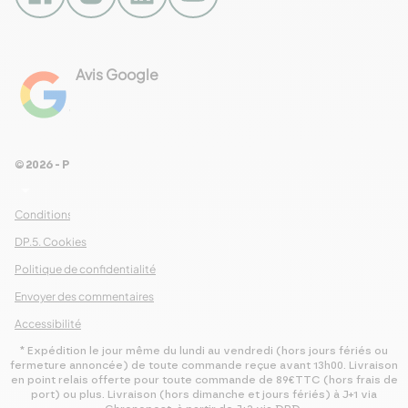
Avis Google
4.8
Voir les 461 avis
© 2026 - Pour Les Gourmets
arrow_drop_down
Conditions Générales de Ventes
DP.5. Cookies
Politique de confidentialité
Envoyer des commentaires
Accessibilité
* Expédition le jour même du lundi au vendredi (hors jours fériés ou
fermeture annoncée) de toute commande reçue avant 13h00. Livraison
en point relais offerte pour toute commande de 89€TTC (hors frais de
port) ou plus. Livraison (hors dimanche et jours fériés) à J+1 via