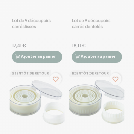
Lot de 9 découpoirs
Lot de 9 découpoirs
carrés lisses
carrés dentelés
17,41 €
18,11 €
Ajouter
au panier
Ajouter
au panier




BIENTÔT DE RETOUR
BIENTÔT DE RETOUR
favorite_border
favorite_border