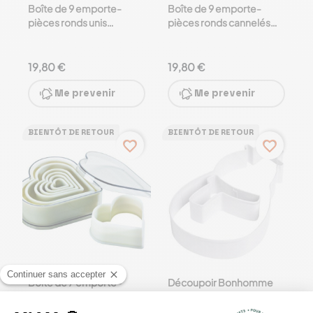
Boîte de 9 emporte-
Boîte de 9 emporte-
pièces ronds unis
pièces ronds cannelés
polyglass
polyglass
19,80 €
19,80 €
Me prevenir
Me prevenir
BIENTÔT DE RETOUR
BIENTÔT DE RETOUR
favorite_border
favorite_border
Boite de 7 emporte-
Découpoir Bonhomme
pièces coeurs en
de neige Noël - Modécor
polyglass Mallard Ferrière