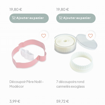
19,80 €
19,80 €
0,00 € - 60,00 €
Ajouter
au panier
Ajouter
au panier




favorite_border
favorite_border
Découpoir Père Noël -
7 découpoirs rond
Modécor
cannelés exoglass
3,99 €
59,72 €