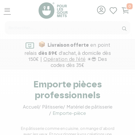
0
menu
Livraison offerte
en point
relais
dès 89€
d'achat,
à domicile dès
150€ |
Opération de l'été
☀😎 Des
codes dès 35€
Emporte pièces
professionnels
Accueil
Pâtisserie
Matériel de pâtisserie
Emporte-pièce
En pâtisserie comme en cuisine, on mange d’abord
avec les yeux. Et pour donner à vos créations une