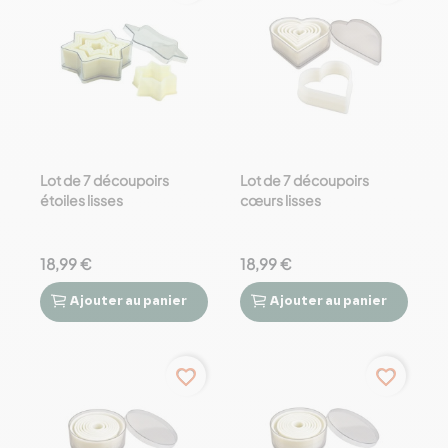
Lot de 7 découpoirs
Lot de 7 découpoirs
étoiles lisses
cœurs lisses
18,99 €
18,99 €
Ajouter
au panier
Ajouter
au panier




favorite_border
favorite_border