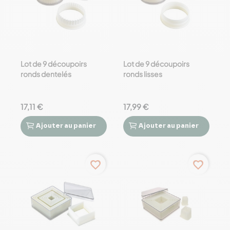
Lot de 9 découpoirs
Lot de 9 découpoirs
ronds dentelés
ronds lisses
17,11 €
17,99 €
Ajouter
au panier
Ajouter
au panier




favorite_border
favorite_border