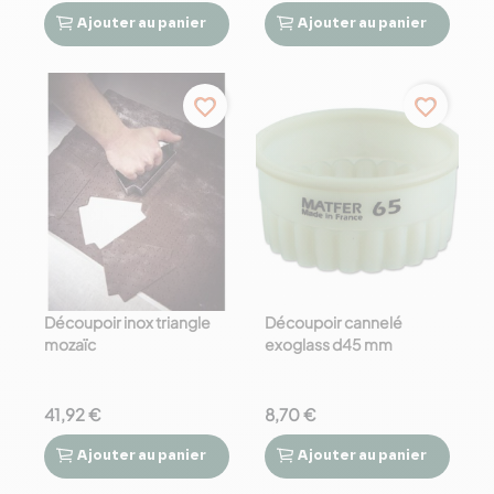
Ajouter
au panier
Ajouter
au panier




favorite_border
favorite_border
Découpoir inox triangle
Découpoir cannelé
mozaïc
exoglass d45 mm
41,92 €
8,70 €
Ajouter
au panier
Ajouter
au panier



