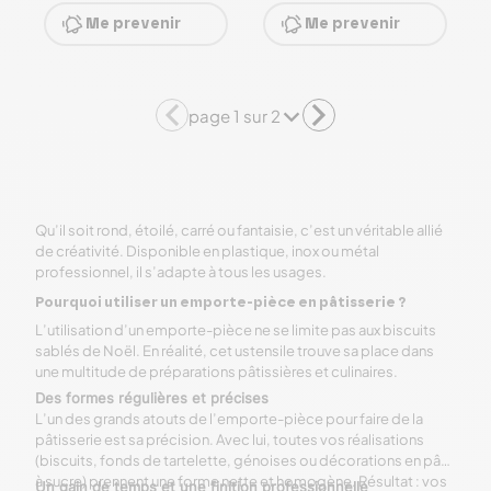
Me prevenir
Me prevenir
page 1 sur 2
Qu’il soit rond, étoilé, carré ou fantaisie, c’est un véritable allié
de créativité. Disponible en plastique, inox ou métal
professionnel, il s’adapte à tous les usages.
Pourquoi utiliser un emporte-pièce en pâtisserie ?
L’utilisation d’un emporte-pièce ne se limite pas aux biscuits
sablés de Noël. En réalité, cet ustensile trouve sa place dans
une multitude de préparations pâtissières et culinaires.
Des formes régulières et précises
L’un des grands atouts de l’emporte-pièce pour faire de la
pâtisserie est sa précision. Avec lui, toutes vos réalisations
(biscuits, fonds de tartelette, génoises ou décorations en pâte
à sucre) prennent une forme nette et homogène. Résultat : vos
Un gain de temps et une finition professionnelle