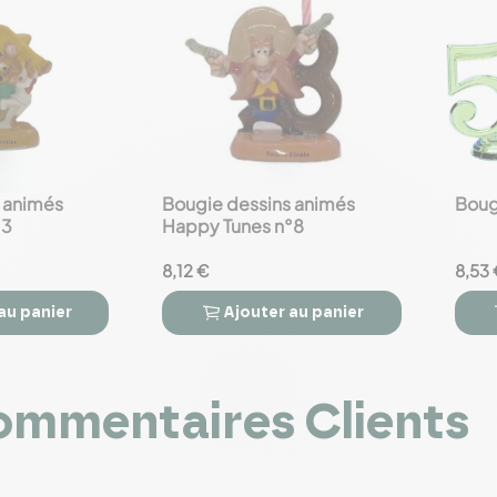
 animés
Bougie dessins animés
Bougi
favorite_border
favorite_border
°3
Happy Tunes n°8
8,12 €
8,53 
au panier
Ajouter
au panier



mmentaires Clients