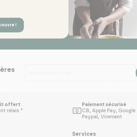
couvre !
ières
it offert
Paiement sécurisé
nt relais *
CB, Apple Pay, Google 
Paypal, Virement
Services