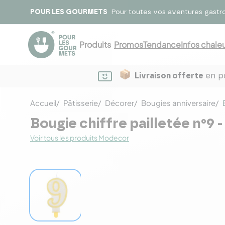
POUR LES GOURMETS
Pour toutes vos aventures gastr
Produits
Promos
Tendance
Infos chaleu
Livraison offerte
en po
Accueil
Pâtisserie
Décorer
Bougies anniversaire
Bougie chiffre pailletée n°9 -
Voir tous les produits Modecor