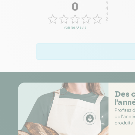
5
0
4
3
2
1
voir les 0 avis
Des o
l’ann
Profitez 
de l'anné
produits