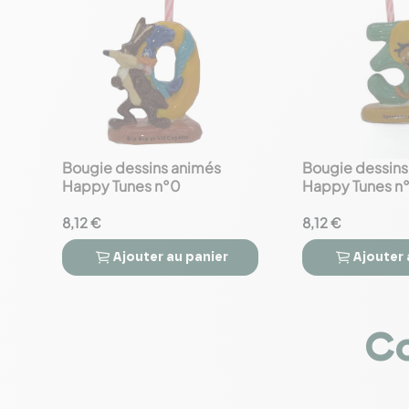
Bougie dessins animés
Bougie dessins
favorite_border
favorite_border
Happy Tunes n°0
Happy Tunes n
8,12 €
8,12 €
Ajouter
au panier
Ajouter




Co