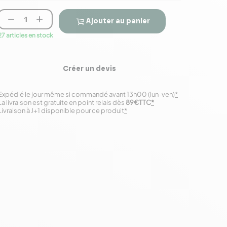


Ajouter au panier
27 articles en stock
Créer un devis
Expédié le jour même si commandé avant 13h00 (lun-ven)
*
La livraison est gratuite en point relais dès
89€TTC
*
Livraison à J+1 disponible pour ce produit
*