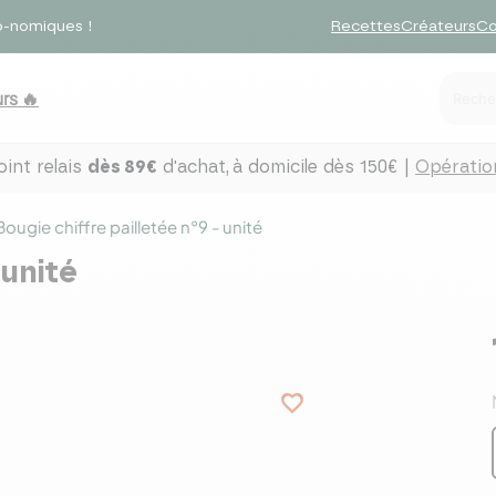
o-nomiques !
Recettes
Créateurs
Co
rs 🔥
int relais
dès 89€
d'achat,
à domicile dès 150€ |
Opération
Bougie chiffre pailletée n°9 - unité
 unité
favorite_border