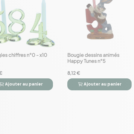
es chiffres n°0 - x10
Bougie dessins animés
favorite_border
Happy Tunes n°5
€
8,12 €
Ajouter
au panier
Ajouter
au panier


