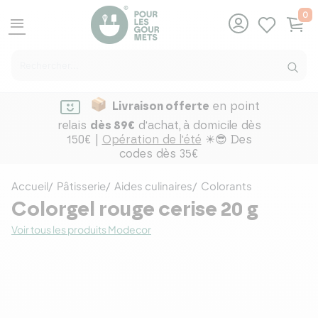
0
menu
Livraison offerte
en point
relais
dès 89€
d'achat,
à domicile dès
150€ |
Opération de l'été
☀😎 Des
codes dès 35€
Accueil
Pâtisserie
Aides culinaires
Colorants
Colorgel rouge cerise 20 g
Voir tous les produits Modecor