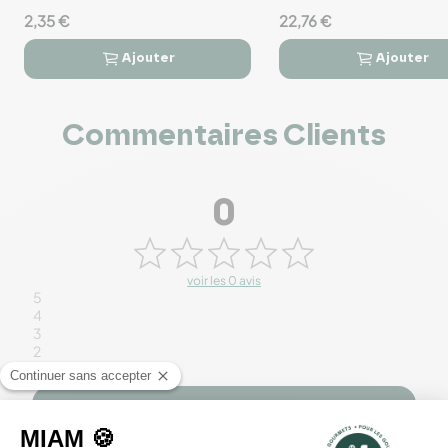
2,35 €
22,76 €
Ajouter
Ajouter




Commentaires Clients
0
voir les 0 avis
5
4
3
2
1
Rédiger un avis