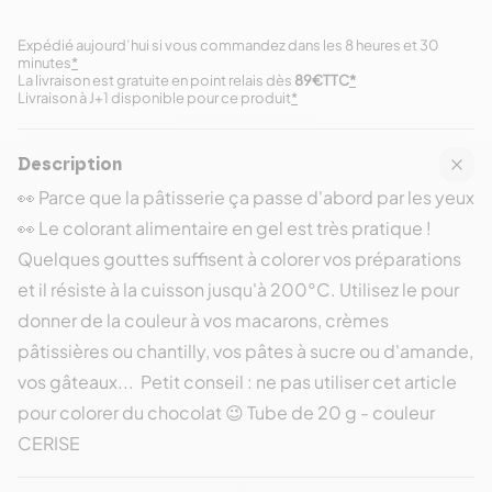
Expédié aujourd’hui si vous commandez dans les 8 heures et 30
minutes
*
La livraison est gratuite en point relais dès
89€TTC
*
Livraison à J+1 disponible pour ce produit
*
Description
👀 Parce que la pâtisserie ça passe d'abord par les yeux
👀 Le colorant alimentaire en gel est très pratique !
Quelques gouttes suffisent à colorer vos préparations
et il résiste à la cuisson jusqu'à 200°C. Utilisez le pour
donner de la couleur à vos macarons, crèmes
pâtissières ou chantilly, vos pâtes à sucre ou d'amande,
vos gâteaux... Petit conseil : ne pas utiliser cet article
pour colorer du chocolat 😉 Tube de 20 g - couleur
CERISE