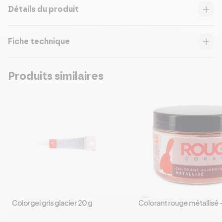
Détails du produit
Fiche technique
Produits similaires
Colorgel gris glacier 20 g
Colorant rouge métallisé 
favorite_border
favorite_border