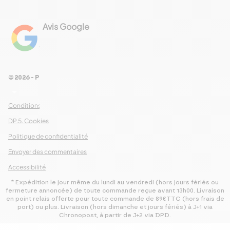
Avis Google
4.8
Voir les 461 avis
© 2026 - Pour Les Gourmets
arrow_drop_down
Conditions Générales de Ventes
DP.5. Cookies
Politique de confidentialité
Envoyer des commentaires
Accessibilité
* Expédition le jour même du lundi au vendredi (hors jours fériés ou
fermeture annoncée) de toute commande reçue avant 13h00. Livraison
en point relais offerte pour toute commande de 89€TTC (hors frais de
port) ou plus. Livraison (hors dimanche et jours fériés) à J+1 via
Chronopost, à partir de J+2 via DPD.