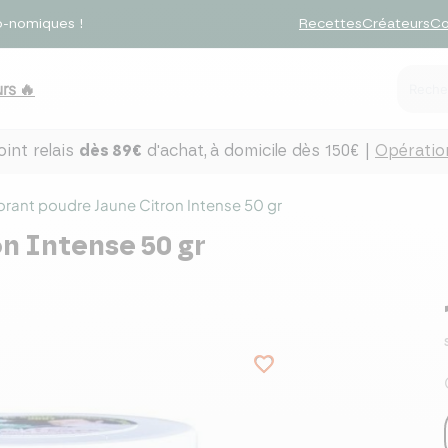
o-nomiques !
Recettes
Créateurs
Co
rs 🔥
int relais
dès 89€
d'achat,
à domicile dès 150€ |
Opération
orant poudre Jaune Citron Intense 50 gr
n Intense 50 gr
favorite_border