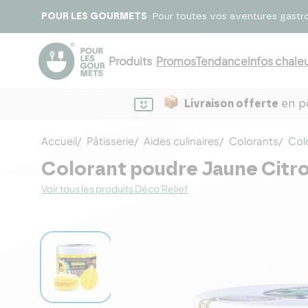
POUR LES GOURMETS
Pour toutes vos aventures gastr
Produits
Promos
Tendance
Infos chaleu
Livraison offerte
en po
Accueil
Pâtisserie
Aides culinaires
Colorants
Col
Colorant poudre Jaune Citro
Voir tous les produits Déco'Relief