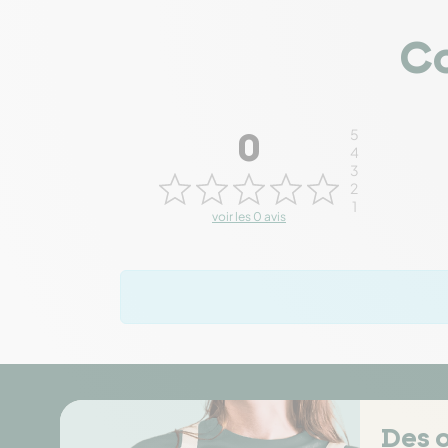
Co
5
0
4
3
2
1
voir les 0 avis
Des o