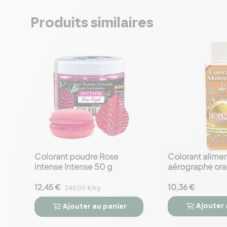
Produits similaires
Colorant poudre Rose
Colorant alimen
favorite_border
favorite_border
intense Intense 50 g
aérographe or
12,45 €
10,36 €
249,00 €/kg
Ajouter
Ajouter
au panier



