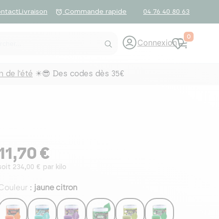
ntact
Livraison
04 76 40 80 63
alarm
Commande rapide
0
Connexion
 de l'été
☀😎 Des codes dès 35€
11,70 €
soit 234,00 € par kilo
Couleur
jaune citron
: