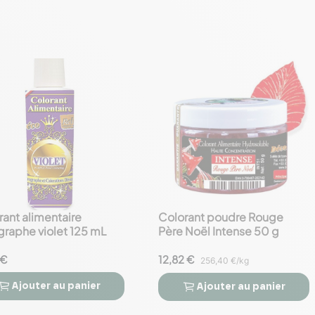
rant alimentaire
Colorant poudre Rouge
favorite_border
graphe violet 125 mL
Père Noël Intense 50 g
 €
12,82 €
256,40 €/kg
Ajouter
au panier
Ajouter
au panier


