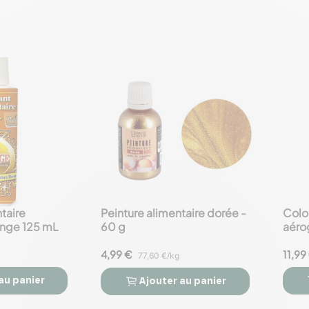
taire
Peinture alimentaire dorée -
Colo
favorite_border
favorite_border
ange 125 mL
60 g
aéro
4,99 €
11,99
77,60 €/kg
au panier
Ajouter
au panier


