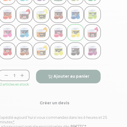


Ajouter au panier
12 articles en stock
Créer un devis
Expédié aujourd’hui si vous commandez dans les 6 heures et 25
minutes
*
La livraison est gratuite en point relais dès
89€TTC
*