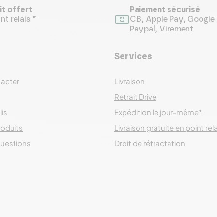
it offert
Paiement sécurisé
nt relais *
CB, Apple Pay, Google 
Paypal, Virement
Services
acter
Livraison
Retrait Drive
lis
Expédition le jour-même*
roduits
Livraison gratuite en point rel
questions
Droit de rétractation