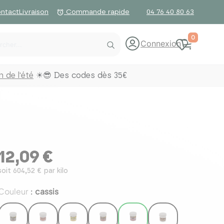
ntact
Livraison
04 76 40 80 63
alarm
Commande rapide
0
Connexion
 de l'été
☀😎 Des codes dès 35€
12,09 €
soit 604,52 € par kilo
Couleur
cassis
: