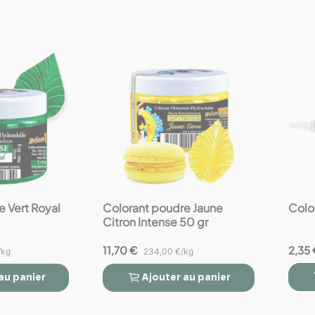
e Vert Royal
Colorant poudre Jaune
Colo
favorite_border
favorite_border
Citron Intense 50 gr
11,70 €
2,35 
/kg
234,00 €/kg
au panier
Ajouter
au panier


