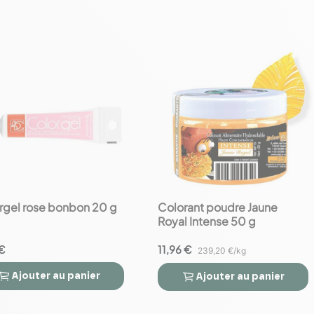
rgel rose bonbon 20 g
Colorant poudre Jaune
favorite_border
Royal Intense 50 g
€
11,96 €
239,20 €/kg
Ajouter
au panier
Ajouter
au panier


