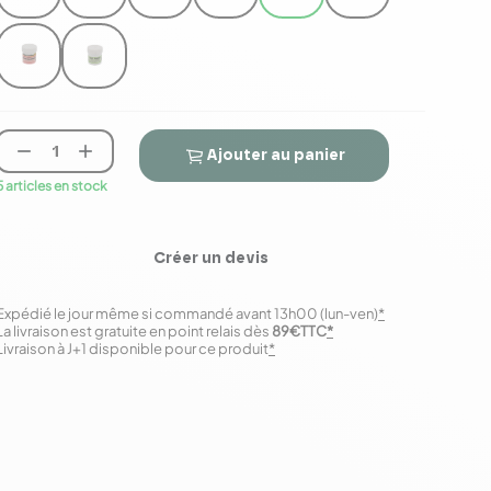


Ajouter au panier
5 articles en stock
Créer un devis
Expédié le jour même si commandé avant 13h00 (lun-ven)
*
La livraison est gratuite en point relais dès
89€TTC
*
Livraison à J+1 disponible pour ce produit
*