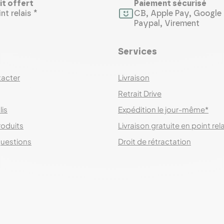
it offert
Paiement sécurisé
nt relais *
CB, Apple Pay, Google 
Paypal, Virement
Services
acter
Livraison
Retrait Drive
lis
Expédition le jour-même*
roduits
Livraison gratuite en point rel
questions
Droit de rétractation