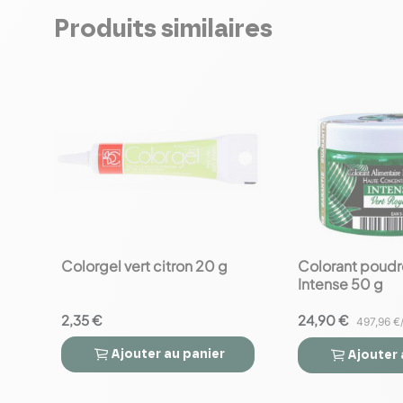
Produits similaires
Colorgel vert citron 20 g
Colorant poudr
favorite_border
favorite_border
Intense 50 g
2,35 €
24,90 €
497,96 €
Ajouter
au panier
Ajouter



