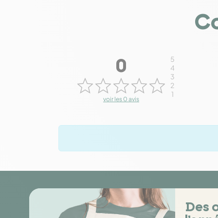
Co
5
0
4
3
2
1
voir les 0 avis
Des o