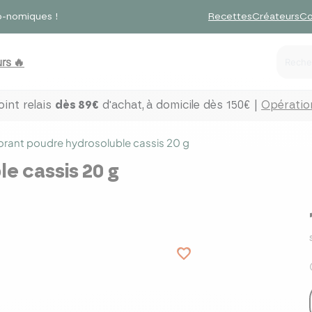
o-nomiques !
Recettes
Créateurs
Co
rs 🔥
int relais
dès 89€
d'achat,
à domicile dès 150€ |
Opération
orant poudre hydrosoluble cassis 20 g
e cassis 20 g
favorite_border