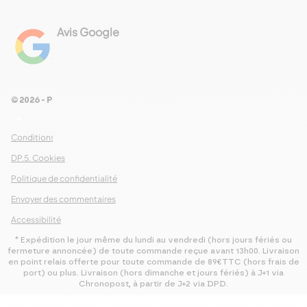
Avis Google
4.8
Voir les 461 avis
© 2026 - Pour Les Gourmets
arrow_drop_down
Conditions Générales de Ventes
DP.5. Cookies
Politique de confidentialité
Envoyer des commentaires
Accessibilité
* Expédition le jour même du lundi au vendredi (hors jours fériés ou
fermeture annoncée) de toute commande reçue avant 13h00. Livraison
en point relais offerte pour toute commande de 89€TTC (hors frais de
port) ou plus. Livraison (hors dimanche et jours fériés) à J+1 via
Chronopost, à partir de J+2 via DPD.