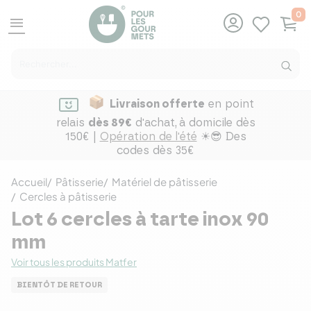
0
menu
Livraison offerte
en point
relais
dès 89€
d'achat,
à domicile dès
150€ |
Opération de l'été
☀😎 Des
codes dès 35€
Accueil
Pâtisserie
Matériel de pâtisserie
Cercles à pâtisserie
Lot 6 cercles à tarte inox 90
mm
Voir tous les produits Matfer
BIENTÔT DE RETOUR