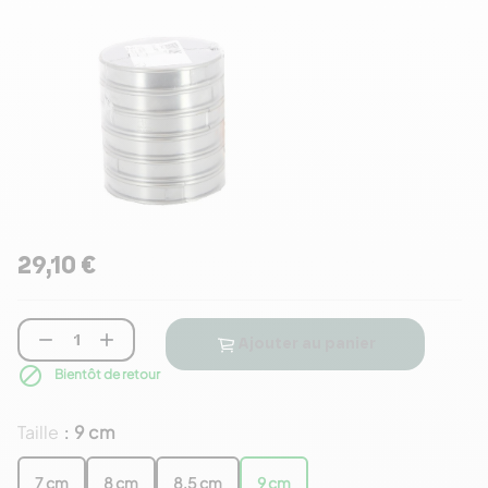
29,10 €


Ajouter au panier

Bientôt de retour
Taille
9 cm
:
7 cm
8 cm
8,5 cm
9 cm