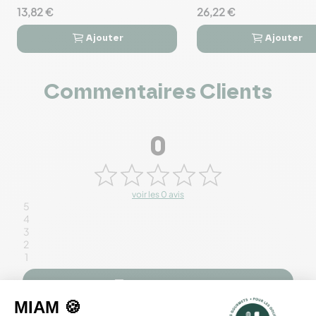
13,82 €
26,22 €
Ajouter
Ajouter




Commentaires Clients
0
voir les 0 avis
5
4
3
2
1
Rédiger un avis