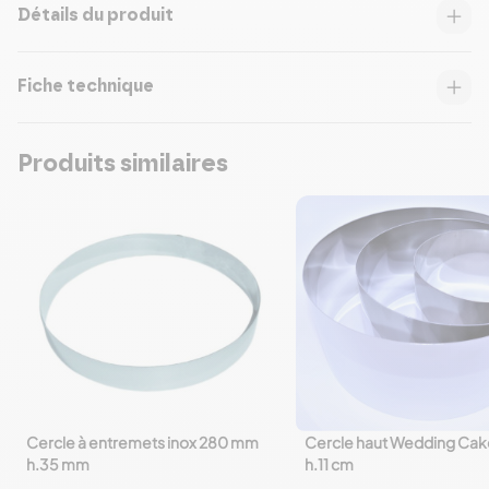
Détails du produit
Fiche technique
Produits similaires
Cercle à entremets inox 280 mm
Cercle haut Wedding Cak
favorite_border
favorite_border
h.35 mm
h.11 cm