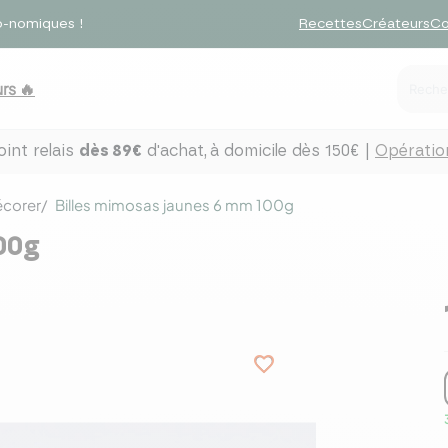
o-nomiques !
Recettes
Créateurs
Co
rs 🔥
int relais
dès 89€
d'achat,
à domicile dès 150€ |
Opération
écorer
Billes mimosas jaunes 6 mm 100g
00g
favorite_border