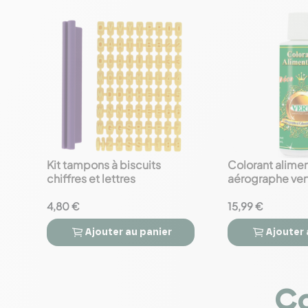
Kit tampons à biscuits
Colorant alimen
favorite_border
favorite_border
chiffres et lettres
aérographe ver
4,80 €
15,99 €
Ajouter
au panier
Ajouter




Co