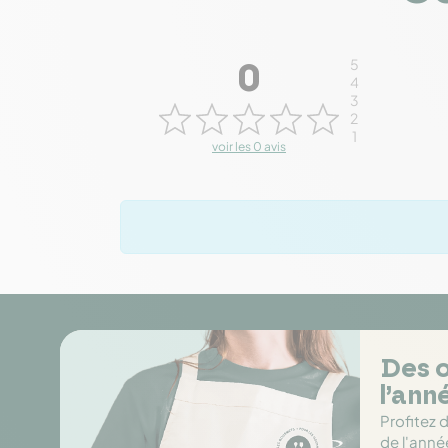
5
0
4
3
2
1
voir les 0 avis
Des o
l’ann
Profitez 
de l'anné