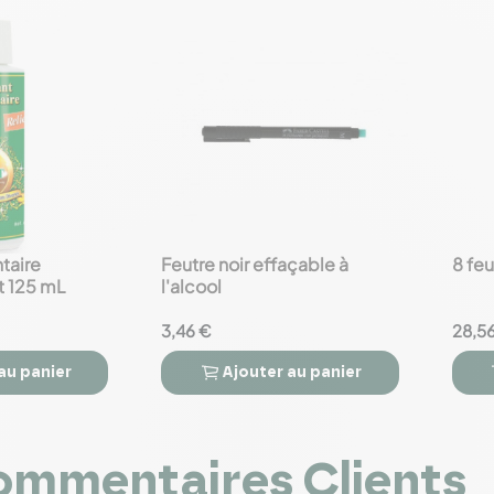
taire
Feutre noir effaçable à
8 feu
favorite_border
favorite_border
t 125 mL
l'alcool
3,46 €
28,5
au panier
Ajouter
au panier



mmentaires Clients