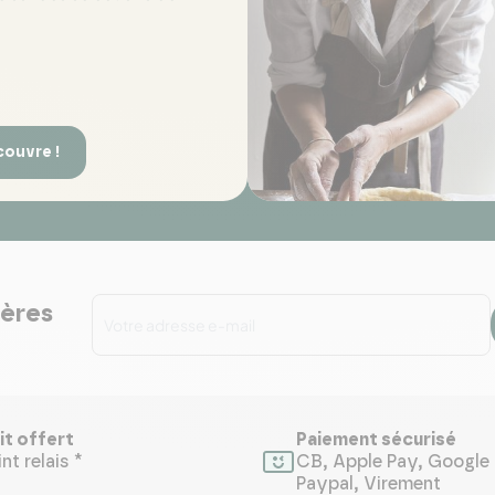
couvre !
ières
it offert
Paiement sécurisé
nt relais *
CB, Apple Pay, Google 
Paypal, Virement