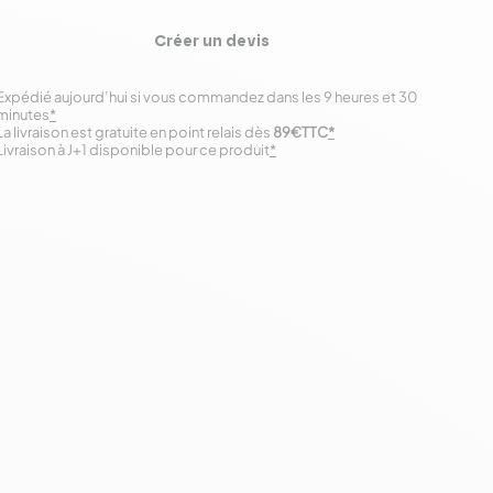
Créer un devis
Expédié aujourd’hui si vous commandez dans les 9 heures et 30
minutes
*
La livraison est gratuite en point relais dès
89€TTC
*
Livraison à J+1 disponible pour ce produit
*