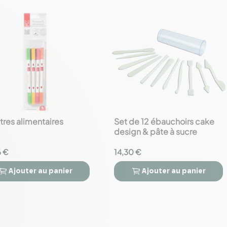
tres alimentaires
Set de 12 ébauchoirs cake
favorite_border
design & pâte à sucre
6 €
14,30 €
Ajouter
au panier
Ajouter
au panier


