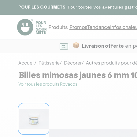
POUR LES GOURMETS
Pour toutes vos aventures gastr
Produits
Promos
Tendance
Infos chaleu
Livraison offerte
en po
Accueil
Pâtisserie
Décorer
Autres produits pour d
Billes mimosas jaunes 6 mm 1
Voir tous les produits Rovacos